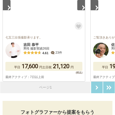
七五三出張撮影承ります。
ご覧頂きありが
吉田 恭平
佐
男性 撮影実績26回
男
23件
4.61
17,600
21,120
19
平日
円
土日祝
円
平日
最終アクティブ：7日以上前
最終アクティブ
次のペ
ページ1
フォトグラファーから提案をもらう