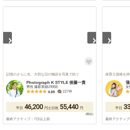
1
/
5
1
/
5
記憶のさらに先、大切な日の物語を写真で紡ぐ
保育士資格を持つカ
Photograph K STYLE 後藤一貴
蒲
男性 撮影実績299回
女
227件
4.89
46,200
55,440
33
平日
円
土日祝
円
平日
最終アクティブ：7日以上前
最終アクティブ