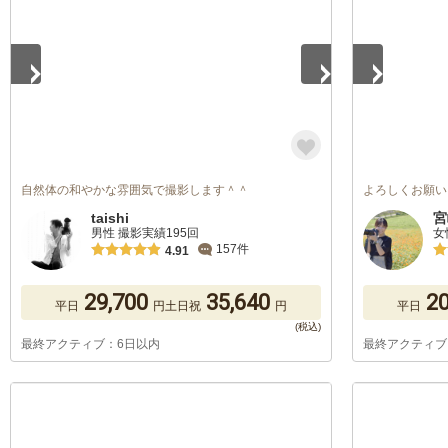
自然体の和やかな雰囲気で撮影します＾＾
よろしくお願い
taishi
宮
男性 撮影実績195回
女
157件
4.91
29,700
35,640
20
平日
円
土日祝
円
平日
最終アクティブ：6日以内
最終アクティブ
1
/
5
1
/
5