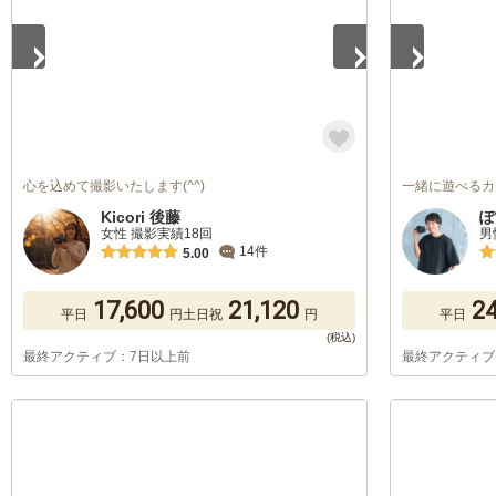
心を込めて撮影いたします(^^)
一緒に遊べるカ
Kicori 後藤
ぽ
女性 撮影実績18回
男
14件
5.00
17,600
21,120
24
平日
円
土日祝
円
平日
最終アクティブ：7日以上前
最終アクティブ
1
/
5
1
/
5