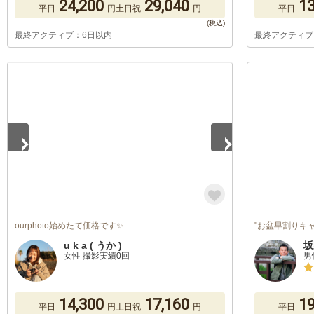
24,200
29,040
13
平日
円
土日祝
円
平日
最終アクティブ：6日以内
最終アクティブ
1
/
5
ourphoto始めたて価格です✨
"お盆早割りキ
u k a ( うか )
坂
女性 撮影実績0回
男
14,300
17,160
19
平日
円
土日祝
円
平日