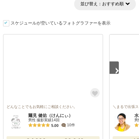
並び替え：
おすすめ順
スケジュールが空いているフォトグラファーを表示
1
/
5
どんなことでもお気軽にご相談ください。
＼まるで出張ス
爾見 健佑（けんにぃ）
水
男性 撮影実績14回
男
10件
5.00