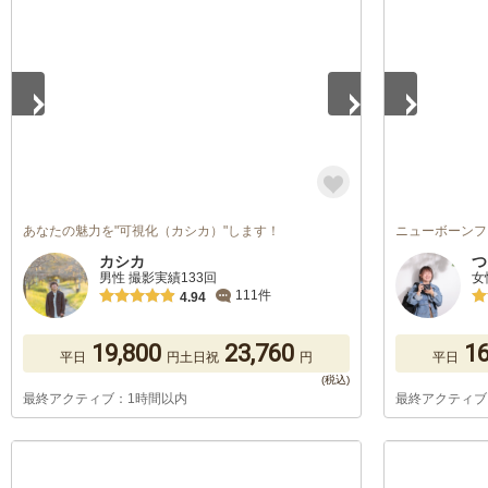
1
/
5
1
/
5
あなたの魅力を"可視化（カシカ）"します！
ニューボーンフ
カシカ
つ
男性 撮影実績133回
女
111件
4.94
19,800
23,760
16
平日
円
土日祝
円
平日
最終アクティブ：1時間以内
最終アクティブ
1
/
5
1
/
5