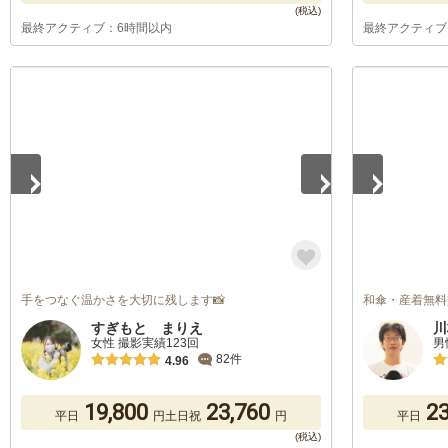
最終アクティブ：6時間以内
最終アクティブ
1
/
5
1
/
5
手をつなぐ温かさを大切に残します📸
和傘・産着無料
すぎもと まりえ
川
女性 撮影実績123回
男
82件
4.96
19,800
23,760
23
平日
円
土日祝
円
平日