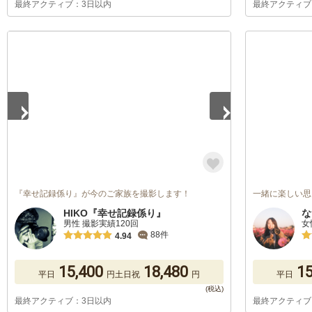
最終アクティブ：3日以内
最終アクティブ
1
/
5
『幸せ記録係り』が今のご家族を撮影します！
一緒に楽しい思
HIKO『幸せ記録係り』
な
男性 撮影実績120回
女
88件
4.94
15,400
18,480
15
平日
円
土日祝
円
平日
最終アクティブ：3日以内
最終アクティブ