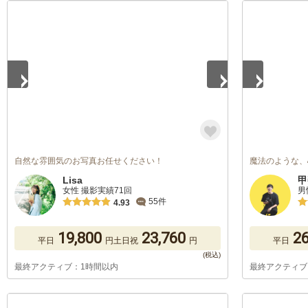
1
/
5
1
/
5
自然な雰囲気のお写真お任せください！
魔法のような、
Lisa
甲
女性 撮影実績71回
男
55件
4.93
19,800
23,760
26
平日
円
土日祝
円
平日
最終アクティブ：1時間以内
最終アクティブ