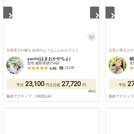
元保育士が撮る 絵本のようなふんわりフォト
元気と明るさが
yachi(はまおかやちよ)
細
女性 撮影実績254回
女
212件
4.98
23,100
27,720
27
平日
円
土日祝
円
平日
最終アクティブ：1時間以内
最終アクティブ
1
/
5
1
/
5