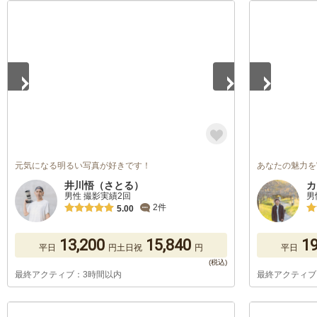
1
/
5
1
/
5
元気になる明るい写真が好きです！
あなたの魅力を
井川悟（さとる）
カ
男性 撮影実績2回
男
2件
5.00
13,200
15,840
19
平日
円
土日祝
円
平日
最終アクティブ：3時間以内
最終アクティブ