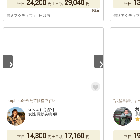
24,200
29,040
13
平日
円
土日祝
円
平日
最終アクティブ：6日以内
最終アクティブ
1
/
5
ourphoto始めたて価格です✨
"お盆早割りキ
u k a ( うか )
坂
女性 撮影実績0回
男
14,300
17,160
19
平日
円
土日祝
円
平日