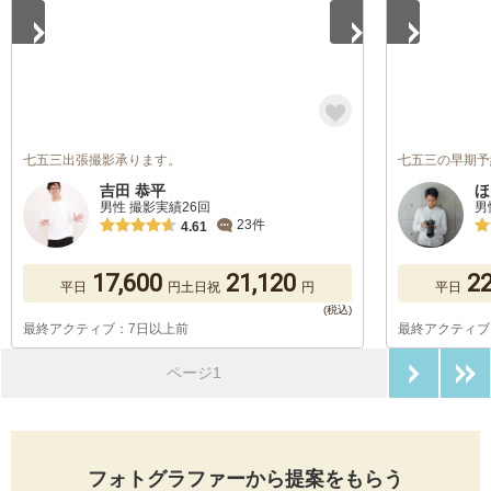
七五三出張撮影承ります。
七五三の早期予
吉田 恭平
ほ
男性 撮影実績26回
男
23件
4.61
17,600
21,120
22
平日
円
土日祝
円
平日
最終アクティブ：7日以上前
最終アクティブ
次のペ
ページ1
フォトグラファーから提案をもらう