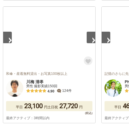
1
/
5
1
/
5
和傘・産着無料貸出・お写真100枚以上
記憶のさらに先
川梅 清孝
P
男性 撮影実績150回
男
124件
4.90
23,100
27,720
46
平日
円
土日祝
円
平日
最終アクティブ：3時間以内
最終アクティブ