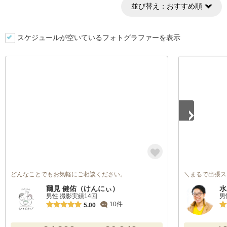
並び替え：
おすすめ順
スケジュールが空いているフォトグラファーを表示
1
/
5
どんなことでもお気軽にご相談ください。
＼まるで出張ス
爾見 健佑（けんにぃ）
水
男性 撮影実績14回
男
10件
5.00