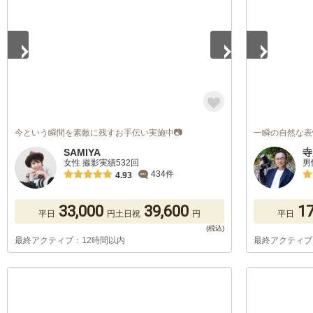
今という瞬間を素敵に残すお手伝い実施中📷
一瞬の自然な表
SAMIYA
寺
女性 撮影実績532回
男
434件
4.93
33,000
39,600
17
平日
円
土日祝
円
平日
最終アクティブ：12時間以内
最終アクティブ
1
/
5
1
/
5