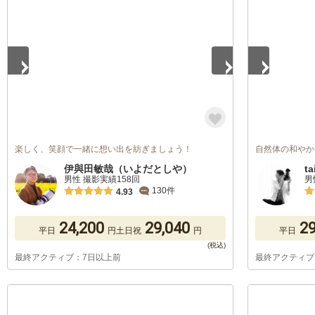
1
/
5
1
/
5
楽しく、笑顔で一緒に想い出を紡ぎましょう！
自然体の和やか
伊與田敏哉（いよだとしや）
ta
男性 撮影実績158回
男
130件
4.93
24,200
29,040
29
平日
円
土日祝
円
平日
最終アクティブ：7日以上前
最終アクティブ
1
/
5
1
/
5