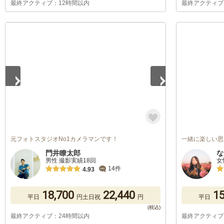
最終アクティブ：12時間以内
最終アクティブ
1
/
4
元フォトスタジオNo1カメラマンです！
一緒に楽しい思
門井瞭太郎
な
男性 撮影実績18回
女
14件
4.93
18,700
22,440
15
平日
円
土日祝
円
平日
最終アクティブ：24時間以内
最終アクティブ