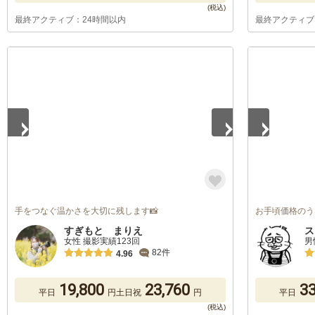
最終アクティブ：24時間以内
最終アクティブ
1
/
5
1
/
5
手をつなぐ温かさを大切に残します📸
お手頃価格のう
すぎもと まりえ
ス
女性 撮影実績123回
男
82件
4.96
19,800
23,760
33
平日
円
土日祝
円
平日