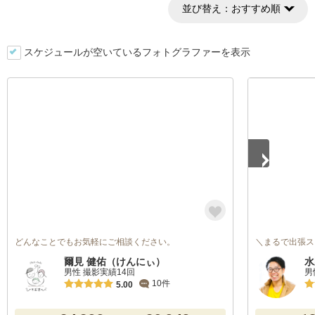
並び替え：
おすすめ順
スケジュールが空いているフォトグラファーを表示
1
/
5
どんなことでもお気軽にご相談ください。
＼まるで出張ス
爾見 健佑（けんにぃ）
水
男性 撮影実績14回
男
10件
5.00