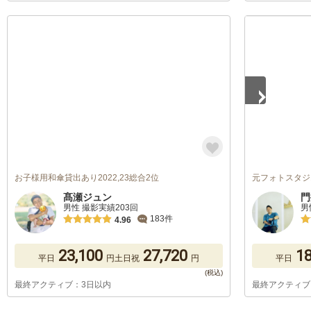
1
/
4
お子様用和傘貸出あり2022,23総合2位
元フォトスタジ
髙瀬ジュン
門
男性 撮影実績203回
男
183件
4.96
23,100
27,720
18
平日
円
土日祝
円
平日
最終アクティブ：3日以内
最終アクティブ