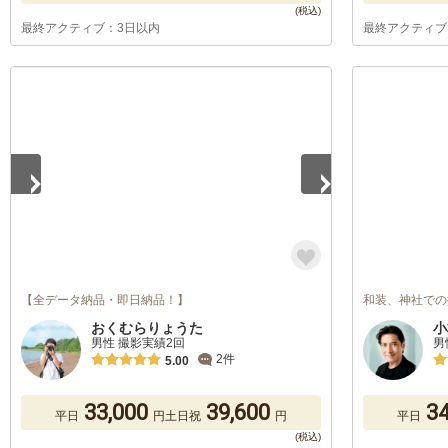
最終アクティブ：3日以内
最終アクティブ
1
/
5
【全データ納品・即日納品！】
和装、神社での
おくむらりょうた
小
男性 撮影実績2回
男
2件
5.00
33,000
39,600
34
平日
円
土日祝
円
平日