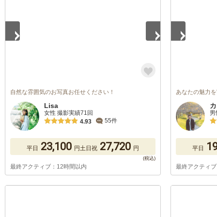
自然な雰囲気のお写真お任せください！
あなたの魅力を
Lisa
カ
女性 撮影実績71回
男
55件
4.93
23,100
27,720
19
平日
円
土日祝
円
平日
最終アクティブ：12時間以内
最終アクティブ
1
/
5
1
/
5