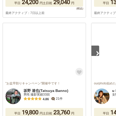
24,200
29,040
13
平日
円
土日祝
円
平日
最終アクティブ：7日以上前
最終アクティブ
1
/
5
"お盆早割りキャンペーン”開催中です！
ourphoto始
坂野 達也(Tatsuya Banno)
u 
男性 撮影実績33回
女
21件
4.86
19,800
23,760
14
平日
円
土日祝
円
平日