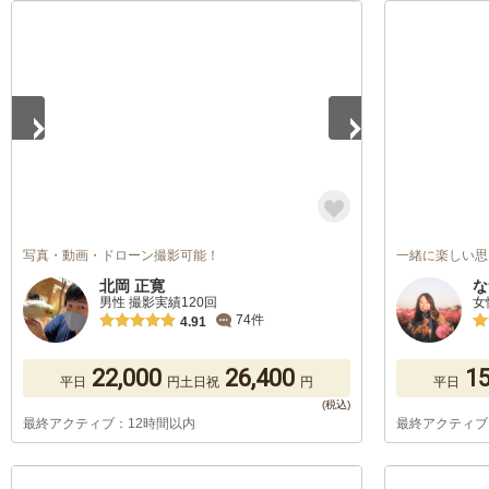
1
/
5
写真・動画・ドローン撮影可能！
一緒に楽しい思
北岡 正寛
な
男性 撮影実績120回
女
74件
4.91
22,000
26,400
15
平日
円
土日祝
円
平日
最終アクティブ：12時間以内
最終アクティブ