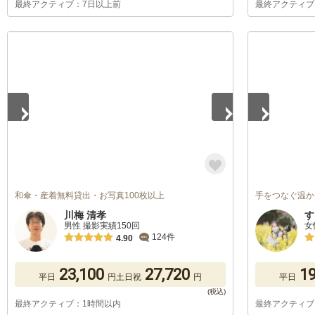
最終アクティブ：7日以上前
最終アクティブ
1
/
5
1
/
5
和傘・産着無料貸出・お写真100枚以上
手をつなぐ温か
川梅 清孝
す
男性 撮影実績150回
女
124件
4.90
23,100
27,720
19
平日
円
土日祝
円
平日
最終アクティブ：1時間以内
最終アクティブ