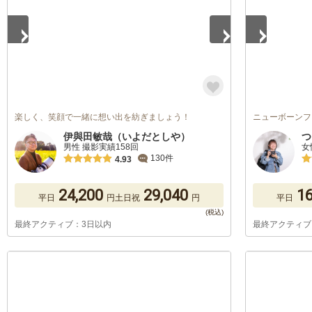
楽しく、笑顔で一緒に想い出を紡ぎましょう！
ニューボーンフ
伊與田敏哉（いよだとしや）
つ
男性 撮影実績158回
女
130件
4.93
24,200
29,040
16
平日
円
土日祝
円
平日
最終アクティブ：3日以内
最終アクティブ
1
/
5
1
/
5