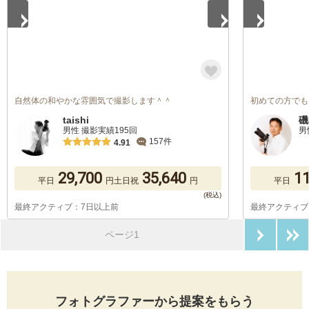
自然体の和やかな雰囲気で撮影します＾＾
初めての方でも
taishi
磯
男性 撮影実績195回
男
157件
4.91
29,700
35,640
11
平日
円
土日祝
円
平日
最終アクティブ：7日以上前
最終アクティブ
次のペ
ページ1
フォトグラファーから提案をもらう