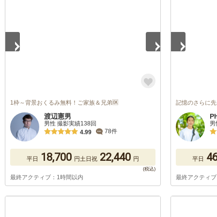
1
/
5
1
/
5
1枠～背景おくるみ無料！ご家族＆兄弟🆗
記憶のさらに先
渡辺憲男
P
男性 撮影実績138回
男
78件
4.99
18,700
22,440
46
平日
円
土日祝
円
平日
最終アクティブ：1時間以内
最終アクティブ
1
/
5
1
/
5