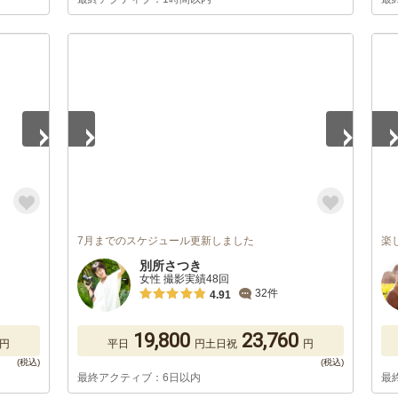
1
/
5
1
/
7月までのスケジュール更新しました
楽
別所さつき
女性 撮影実績48回
32件
4.91
19,800
23,760
円
平日
円
土日祝
円
最終アクティブ：6日以内
最