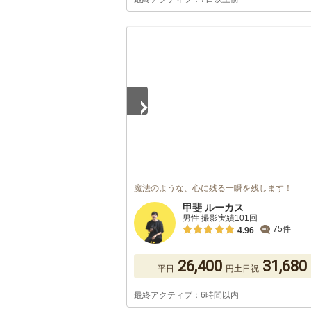
1
/
5
魔法のような、心に残る一瞬を残します！
甲斐 ルーカス
男性 撮影実績101回
75件
4.96
26,400
31,680
平日
円
土日祝
最終アクティブ：6時間以内