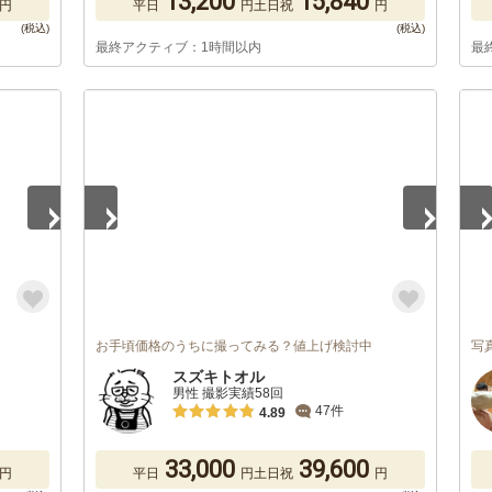
13,200
15,840
円
平日
円
土日祝
円
最終アクティブ：1時間以内
最
1
/
5
1
/
お手頃価格のうちに撮ってみる？値上げ検討中
写
スズキトオル
男性 撮影実績58回
47件
4.89
33,000
39,600
円
平日
円
土日祝
円