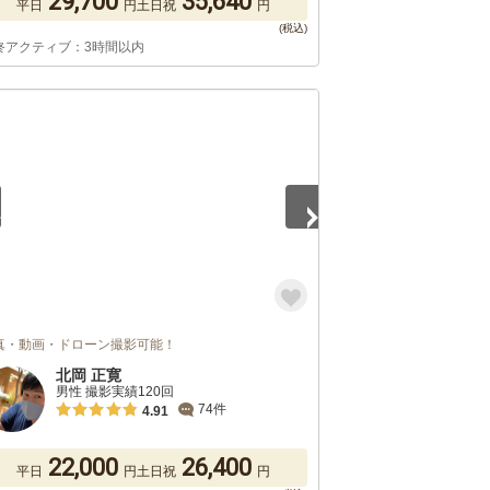
29,700
35,640
平日
円
土日祝
円
終アクティブ：3時間以内
5
真・動画・ドローン撮影可能！
北岡 正寛
男性 撮影実績120回
74件
4.91
22,000
26,400
平日
円
土日祝
円