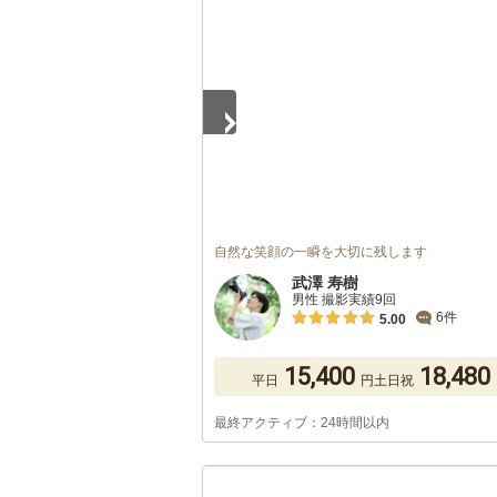
1
/
5
自然な笑顔の一瞬を大切に残します
武澤 寿樹
男性 撮影実績9回
6件
5.00
15,400
18,480
平日
円
土日祝
最終アクティブ：24時間以内
1
/
5