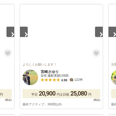
1
/
5
1
/
よろしくお願いします！
元
宮崎さゆり
女性 撮影実績149回
122件
4.98
20,900
25,080
円
平日
円
土日祝
円
最終アクティブ：3時間以内
最