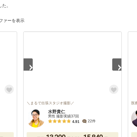
した。
ファーを表示
1
/
5
＼まるで出張スタジオ撮影／
医
水野貴仁
男性 撮影実績37回
22件
4.91