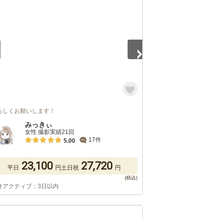
5
ろしくお願いします！
みっきぃ
女性 撮影実績21回
17件
5.00
23,100
27,720
平日
円
土日祝
円
終アクティブ：3日以内
5