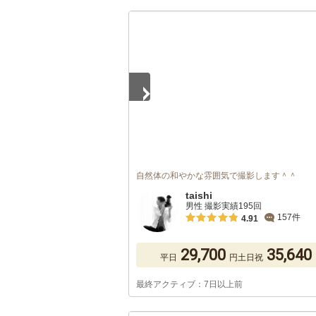
1
/
5
自然体の和やかな雰囲気で撮影します＾＾
taishi
男性 撮影実績195回
157件
4.91
29,700
35,640
平日
円
土日祝
最終アクティブ：7日以上前