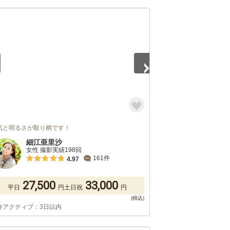
5
気と明るさが取り柄です！
細江亜里沙
女性 撮影実績198回
161件
4.97
27,500
33,000
平日
円
土日祝
円
終アクティブ：3日以内