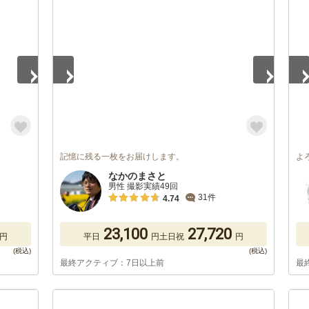
1
/
5
1
/
記憶に残る一枚をお届けします。
よ
なかのまさと
男性 撮影実績49回
31件
4.74
23,100
27,720
円
平日
円
土日祝
円
最終アクティブ：7日以上前
最
1
/
5
1
/