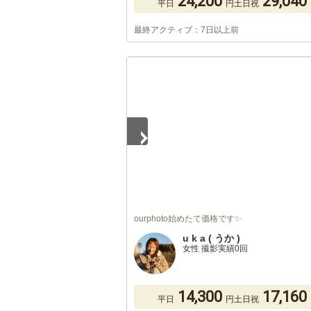
24,200
29,040
平日
円
土日祝
最終アクティブ：7日以上前
1
/
5
ourphoto始めたて価格です✨
u k a ( うか )
女性 撮影実績0回
14,300
17,160
平日
円
土日祝