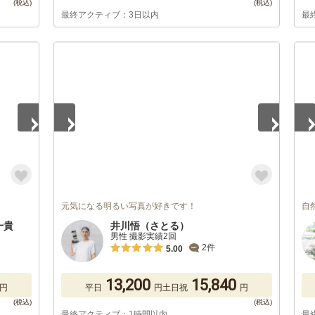
最終アクティブ：3日以内
最
1
/
5
1
/
元気になる明るい写真が好きです！
自
藤一貴
井川悟（さとる）
男性 撮影実績2回
2件
5.00
13,200
15,840
円
平日
円
土日祝
円
最終アクティブ：1時間以内
最