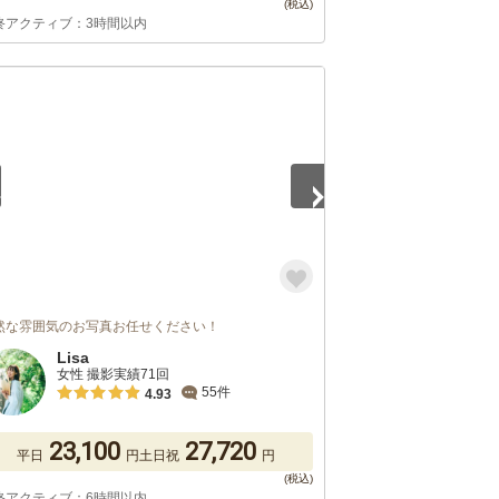
終アクティブ：3時間以内
5
然な雰囲気のお写真お任せください！
Lisa
女性 撮影実績71回
55件
4.93
23,100
27,720
平日
円
土日祝
円
終アクティブ：6時間以内