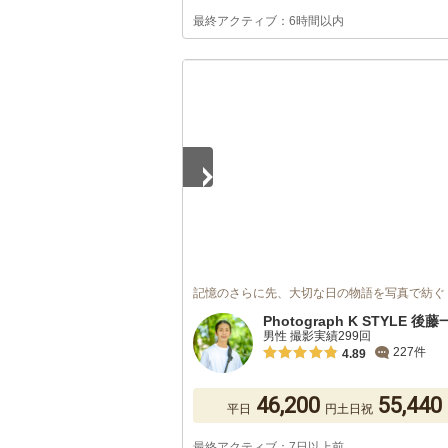
最終アクティブ：6時間以内
1
/
5
記憶のさらに先、大切な日の物語を写真で紡ぐ
Photograph K STYLE 後
男性 撮影実績299回
227件
4.89
46,200
55,440
平日
円
土日祝
最終アクティブ：7日以上前