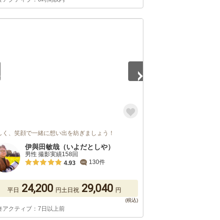
5
しく、笑顔で一緒に想い出を紡ぎましょう！
伊與田敏哉（いよだとしや）
男性 撮影実績158回
130件
4.93
24,200
29,040
平日
円
土日祝
円
終アクティブ：7日以上前