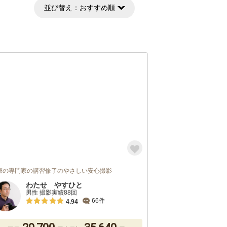
並び替え：
おすすめ順
療の専門家の講習修了のやさしい安心撮影
わたせ やすひと
男性 撮影実績88回
66件
4.94