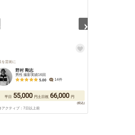
装を芸術に
野村 剛志
男性 撮影実績16回
14件
5.00
55,000
66,000
平日
円
土日祝
円
終アクティブ：7日以上前