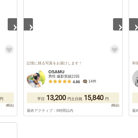
記憶に残る写真をお届けします！
和
OSAMU
男性 撮影実績22回
14件
4.86
13,200
15,840
円
平日
円
土日祝
円
最終アクティブ：6時間以内
最