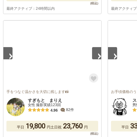
最終アクティブ：24時間以内
最終アクティブ
1
/
5
1
/
5
手をつなぐ温かさを大切に残します📸
お手頃価格のう
すぎもと まりえ
ス
女性 撮影実績123回
男
82件
4.96
19,800
23,760
33
平日
円
土日祝
円
平日