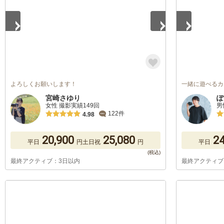
よろしくお願いします！
一緒に遊べるカ
宮崎さゆり
ぽ
女性 撮影実績149回
男
122件
4.98
20,900
25,080
24
平日
円
土日祝
円
平日
最終アクティブ：3日以内
最終アクティブ
1
/
5
1
/
5