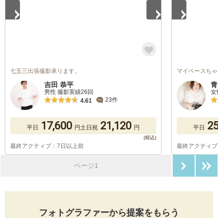
七五三出張撮影承ります。
マイペースちゃ
吉田 恭平
青
男性 撮影実績26回
女
23件
4.61
17,600
21,120
25
平日
円
土日祝
円
平日
最終アクティブ：7日以上前
最終アクティブ
次のペ
ページ1
フォトグラファーから提案をもらう