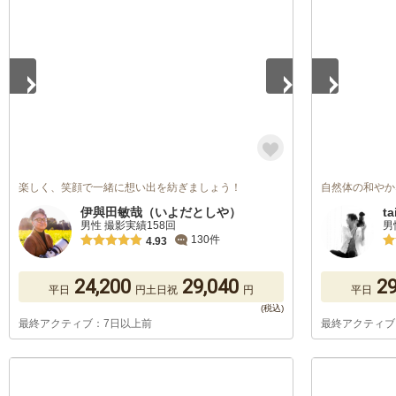
1
/
5
1
/
5
楽しく、笑顔で一緒に想い出を紡ぎましょう！
自然体の和やか
伊與田敏哉（いよだとしや）
ta
男性 撮影実績158回
男
130件
4.93
24,200
29,040
29
平日
円
土日祝
円
平日
最終アクティブ：7日以上前
最終アクティブ
1
/
5
1
/
5