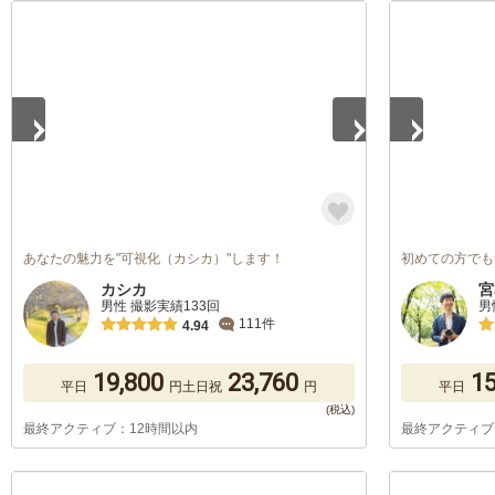
1
/
5
1
/
5
あなたの魅力を"可視化（カシカ）"します！
初めての方でも
カシカ
宮
男性 撮影実績133回
男
111件
4.94
19,800
23,760
15
平日
円
土日祝
円
平日
最終アクティブ：12時間以内
最終アクティブ