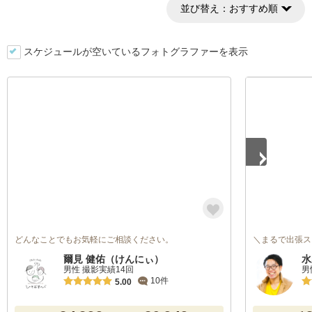
並び替え：
おすすめ順
スケジュールが空いているフォトグラファーを表示
1
/
5
どんなことでもお気軽にご相談ください。
＼まるで出張ス
爾見 健佑（けんにぃ）
水
男性 撮影実績14回
男
10件
5.00