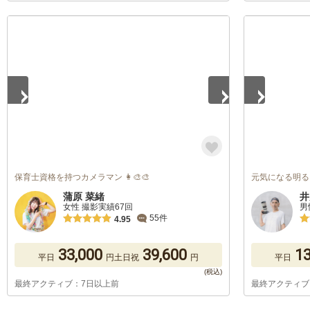
1
/
5
1
/
5
保育士資格を持つカメラマン 👩‍🎨🎨
元気になる明る
蒲原 菜緒
井
女性 撮影実績67回
男
55件
4.95
33,000
39,600
13
平日
円
土日祝
円
平日
最終アクティブ：7日以上前
最終アクティブ