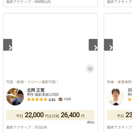
最終アクティブ：6時間以内
最終アクティブ
1
/
5
1
/
5
写真・動画・ドローン撮影可能！
和傘・産着無料
北岡 正寛
川
男性 撮影実績120回
男
74件
4.91
22,000
26,400
23
平日
円
土日祝
円
平日
最終アクティブ：3日以内
最終アクティブ