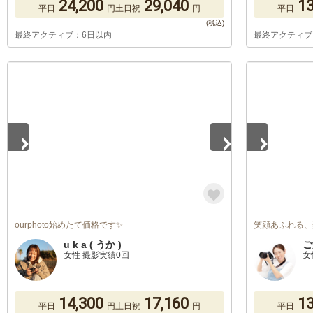
24,200
29,040
13
平日
円
土日祝
円
平日
最終アクティブ：6日以内
最終アクティブ
1
/
5
1
/
2
ourphoto始めたて価格です✨
笑顔あふれる、
u k a ( うか )
ご
女性 撮影実績0回
女
14,300
17,160
13
平日
円
土日祝
円
平日