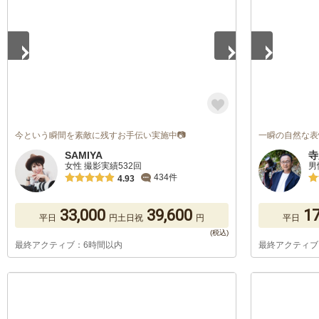
今という瞬間を素敵に残すお手伝い実施中📷
一瞬の自然な表
SAMIYA
寺
女性 撮影実績532回
男
434件
4.93
33,000
39,600
17
平日
円
土日祝
円
平日
最終アクティブ：6時間以内
最終アクティブ
1
/
5
1
/
5