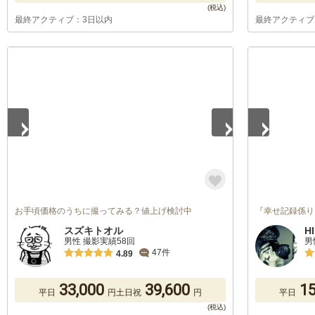
最終アクティブ：3日以内
最終アクティブ
1
/
5
1
/
5
お手頃価格のうちに撮ってみる？値上げ検討中
『幸せ記録係り
スズキトオル
H
男性 撮影実績58回
男
47件
4.89
33,000
39,600
15
平日
円
土日祝
円
平日