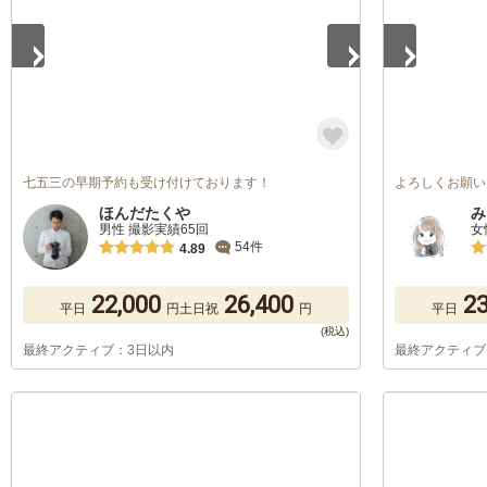
七五三の早期予約も受け付けております！
よろしくお願い
ほんだたくや
み
男性 撮影実績65回
女
54件
4.89
22,000
26,400
23
平日
円
土日祝
円
平日
最終アクティブ：3日以内
最終アクティブ
1
/
5
1
/
5