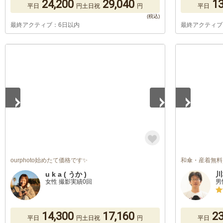
24,200
29,040
13
平日
円
土日祝
円
平日
最終アクティブ：6日以内
最終アクティブ
1
/
5
1
/
5
ourphoto始めたて価格です✨
和傘・産着無料
u k a ( うか )
川
女性 撮影実績0回
男
14,300
17,160
23
平日
円
土日祝
円
平日