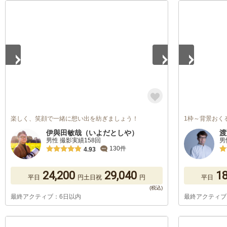
1
/
5
1
/
5
楽しく、笑顔で一緒に想い出を紡ぎましょう！
1枠～背景おく
伊與田敏哉（いよだとしや）
渡
男性 撮影実績158回
男
130件
4.93
24,200
29,040
18
平日
円
土日祝
円
平日
最終アクティブ：6日以内
最終アクティブ