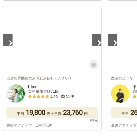
1
/
5
1
/
5
自然な雰囲気のお写真お任せください！
魔法のような、
Lisa
甲
女性 撮影実績71回
男
55件
4.93
19,800
23,760
26
平日
円
土日祝
円
平日
最終アクティブ：1時間以内
最終アクティブ