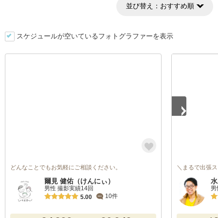
並び替え：
おすすめ順
スケジュールが空いているフォトグラファーを表示
1
/
5
どんなことでもお気軽にご相談ください。
＼まるで出張ス
爾見 健佑（けんにぃ）
水
男性 撮影実績14回
男
10件
5.00