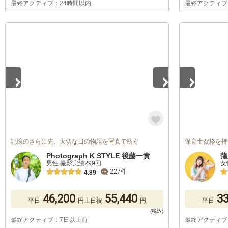
最終アクティブ：24時間以内
最終アクティブ
1
/
5
1
/
5
記憶のさらに先、大切な日の物語を写真で紡ぐ
保育士資格を持つカ
Photograph K STYLE 後藤一貴
蒲
男性 撮影実績299回
女
227件
4.89
46,200
55,440
33
平日
円
土日祝
円
平日
最終アクティブ：7日以上前
最終アクティブ