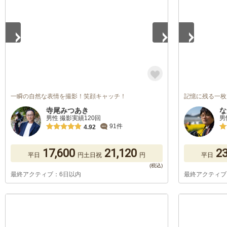
一瞬の自然な表情を撮影！笑顔キャッチ！
記憶に残る一枚
寺尾みつあき
な
男性 撮影実績120回
男
91件
4.92
17,600
21,120
23
平日
円
土日祝
円
平日
最終アクティブ：6日以内
最終アクティブ
1
/
5
1
/
5