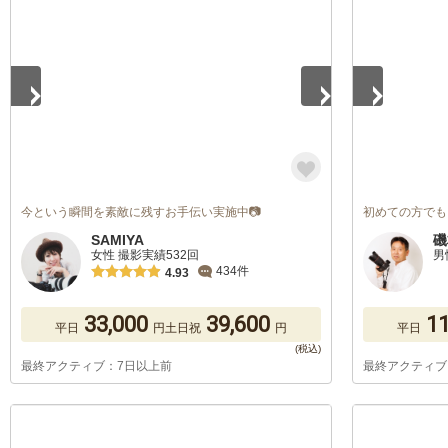
1
/
5
1
/
5
今という瞬間を素敵に残すお手伝い実施中📷
初めての方でも
SAMIYA
磯
女性 撮影実績532回
男
434件
4.93
33,000
39,600
11
平日
円
土日祝
円
平日
最終アクティブ：7日以上前
最終アクティブ
1
/
5
1
/
5