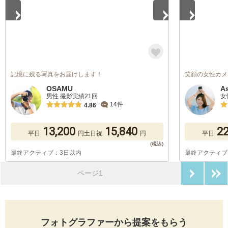
記憶に残る写真をお届けします！
笑顔の女性カメ
OSAMU
A
男性 撮影実績21回
女
14件
4.86
13,200
15,840
22
平日
円
土日祝
円
平日
最終アクティブ：3日以内
最終アクティブ
次のペ
ページ1
フォトグラファーから提案をもらう