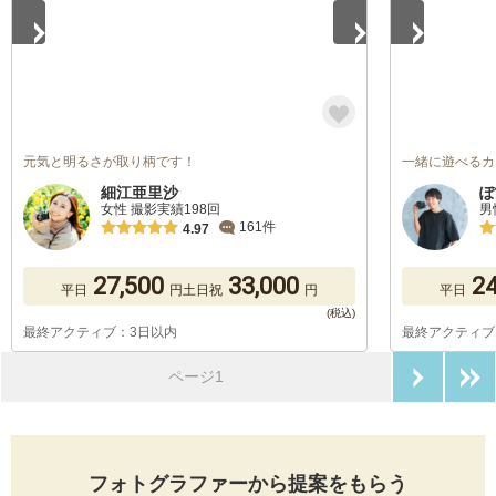
元気と明るさが取り柄です！
一緒に遊べるカ
細江亜里沙
ぽ
女性 撮影実績198回
男
161件
4.97
27,500
33,000
24
平日
円
土日祝
円
平日
最終アクティブ：3日以内
最終アクティブ
次のペ
ページ1
フォトグラファーから提案をもらう