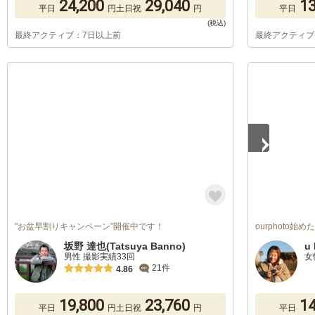
24,200
29,040
13
平日
円
土日祝
円
平日
最終アクティブ：7日以上前
最終アクティブ
1
/
5
"お盆早割りキャンペーン”開催中です！
ourphoto始
坂野 達也(Tatsuya Banno)
u 
男性 撮影実績33回
女
21件
4.86
19,800
23,760
14
平日
円
土日祝
円
平日