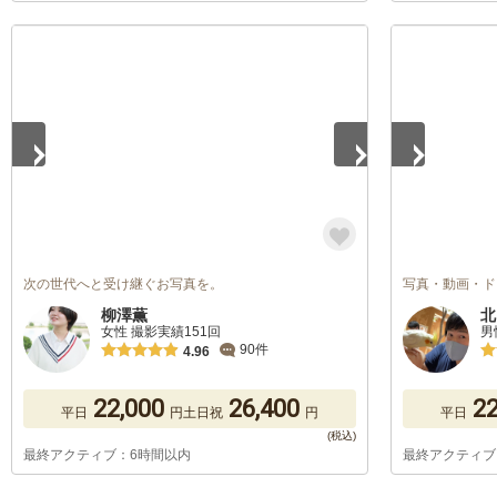
1
/
5
1
/
5
次の世代へと受け継ぐお写真を。
写真・動画・ド
柳澤薫
北
女性 撮影実績151回
男
90件
4.96
22,000
26,400
22
平日
円
土日祝
円
平日
最終アクティブ：6時間以内
最終アクティブ