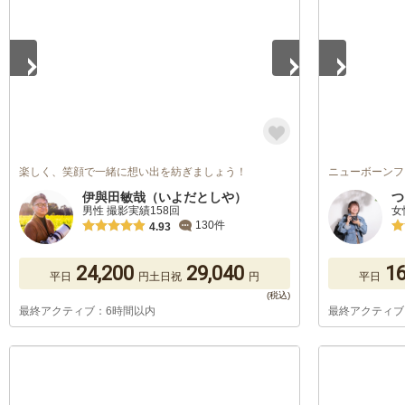
楽しく、笑顔で一緒に想い出を紡ぎましょう！
ニューボーンフ
伊與田敏哉（いよだとしや）
つ
男性 撮影実績158回
女
130件
4.93
24,200
29,040
16
平日
円
土日祝
円
平日
最終アクティブ：6時間以内
最終アクティブ
1
/
5
1
/
5