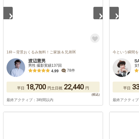
1枠～背景おくるみ無料！ご家族＆兄弟🆗
今という瞬間を
渡辺憲男
S
男性 撮影実績137回
女
78件
4.99
18,700
22,440
33
平日
円
土日祝
円
平日
最終アクティブ：3時間以内
最終アクティブ
1
/
5
1
/
5