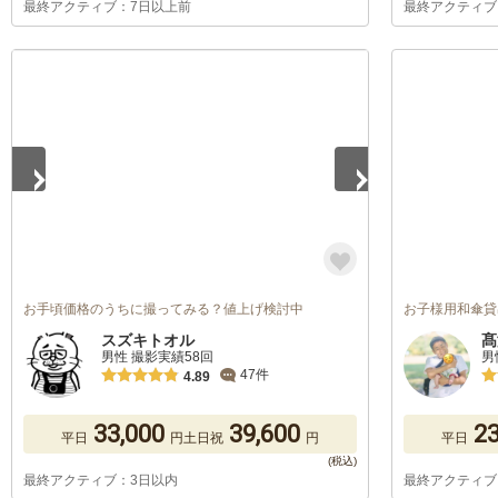
最終アクティブ：7日以上前
最終アクティブ
1
/
5
お手頃価格のうちに撮ってみる？値上げ検討中
お子様用和傘貸出
スズキトオル
髙
男性 撮影実績58回
男
47件
4.89
33,000
39,600
23
平日
円
土日祝
円
平日
最終アクティブ：3日以内
最終アクティブ