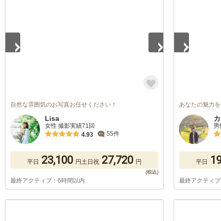
1
/
5
1
/
5
自然な雰囲気のお写真お任せください！
あなたの魅力を
Lisa
カ
女性 撮影実績71回
男
55件
4.93
23,100
27,720
19
平日
円
土日祝
円
平日
最終アクティブ：6時間以内
最終アクティブ
1
/
5
1
/
5