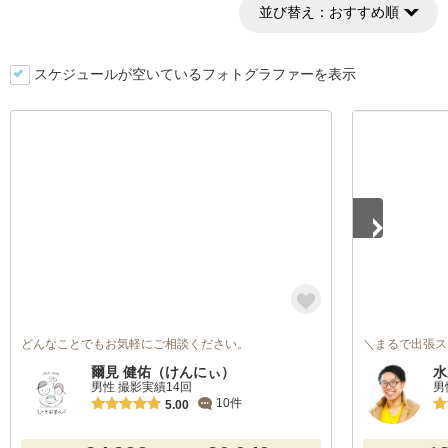
並び替え：
おすすめ順
スケジュールが空いているフォトグラファーを表示
1
/
5
どんなことでもお気軽にご相談ください。
＼まるで出張ス
爾見 健佑（けんにぃ）
水
男性 撮影実績14回
男
10件
5.00