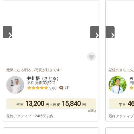
1
/
5
1
/
5
元気になる明るい写真が好きです！
記憶のさらに先
井川悟（さとる）
P
男性 撮影実績2回
男
2件
5.00
13,200
15,840
46
平日
円
土日祝
円
平日
最終アクティブ：24時間以内
最終アクティブ