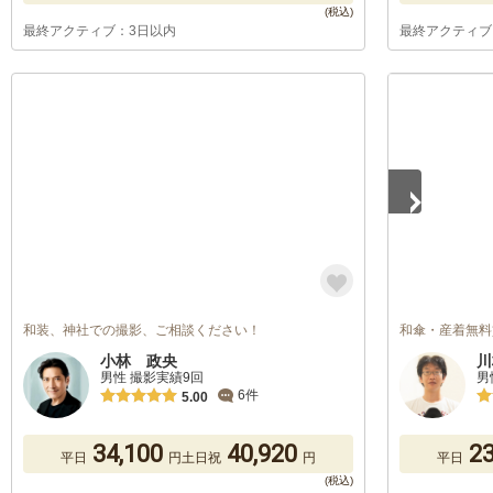
最終アクティブ：3日以内
最終アクティブ
1
/
5
和装、神社での撮影、ご相談ください！
和傘・産着無料
小林 政央
川
男性 撮影実績9回
男
6件
5.00
34,100
40,920
23
平日
円
土日祝
円
平日