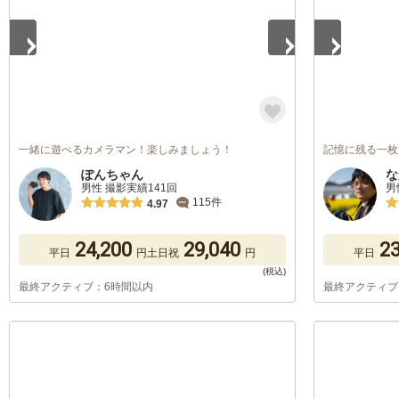
一緒に遊べるカメラマン！楽しみましょう！
記憶に残る一枚
ぽんちゃん
な
男性 撮影実績141回
男
115件
4.97
24,200
29,040
23
平日
円
土日祝
円
平日
最終アクティブ：6時間以内
最終アクティブ
1
/
5
1
/
5