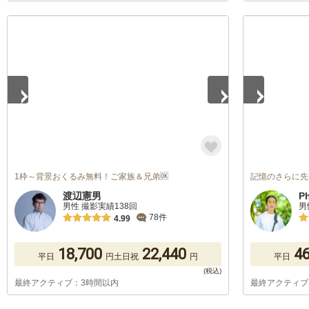
1
/
5
1
/
5
1枠～背景おくるみ無料！ご家族＆兄弟🆗
記憶のさらに先
渡辺憲男
P
男性 撮影実績138回
男
78件
4.99
18,700
22,440
46
平日
円
土日祝
円
平日
最終アクティブ：3時間以内
最終アクティブ