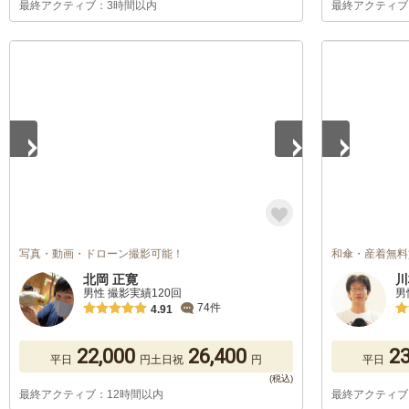
最終アクティブ：3時間以内
最終アクティブ
1
/
5
1
/
5
写真・動画・ドローン撮影可能！
和傘・産着無料
北岡 正寛
川
男性 撮影実績120回
男
74件
4.91
22,000
26,400
23
平日
円
土日祝
円
平日
最終アクティブ：12時間以内
最終アクティブ