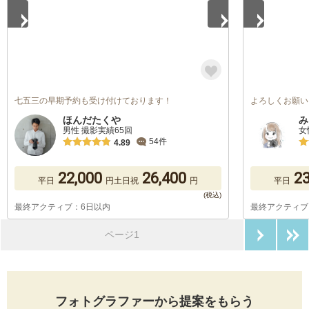
七五三の早期予約も受け付けております！
よろしくお願い
ほんだたくや
み
男性 撮影実績65回
女
54件
4.89
22,000
26,400
23
平日
円
土日祝
円
平日
最終アクティブ：6日以内
最終アクティブ
次のペ
ページ1
フォトグラファーから提案をもらう