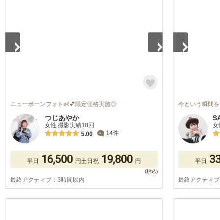
1
/
5
1
/
5
ニューボーンフォト👶💕限定価格実施◎
今という瞬間を
つじあやか
S
女性 撮影実績18回
女
14件
5.00
16,500
19,800
33
平日
円
土日祝
円
平日
最終アクティブ：3時間以内
最終アクティブ
1
/
5
1
/
5