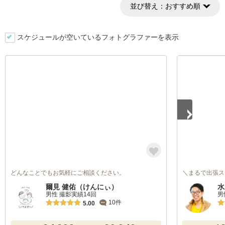
並び替え：
おすすめ順
スケジュールが空いているフォトグラファーを表示
1
/
5
どんなことでもお気軽にご相談ください。
＼まるで出張ス
爾見 健佑（けんにぃ）
水
男性 撮影実績14回
男
10件
5.00