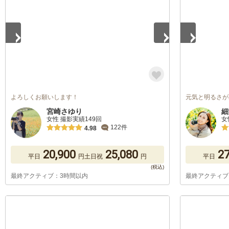
よろしくお願いします！
元気と明るさが
宮崎さゆり
細
女性 撮影実績149回
女
122件
4.98
20,900
25,080
27
平日
円
土日祝
円
平日
最終アクティブ：3時間以内
最終アクティブ
1
/
5
1
/
5