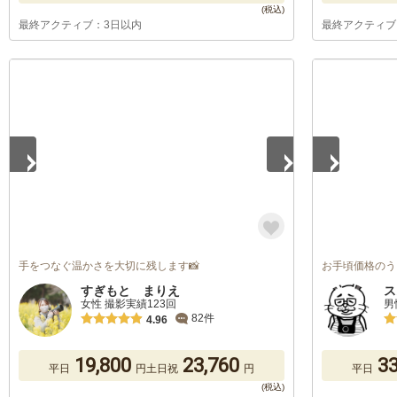
最終アクティブ：3日以内
最終アクティブ
1
/
5
1
/
5
手をつなぐ温かさを大切に残します📸
お手頃価格のう
すぎもと まりえ
ス
女性 撮影実績123回
男
82件
4.96
19,800
23,760
33
平日
円
土日祝
円
平日