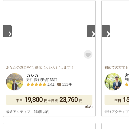
1
/
5
1
/
5
あなたの魅力を"可視化（カシカ）"します！
初めての方でも
カシカ
宮
男性 撮影実績133回
男
111件
4.94
19,800
23,760
15
平日
円
土日祝
円
平日
最終アクティブ：6時間以内
最終アクティブ