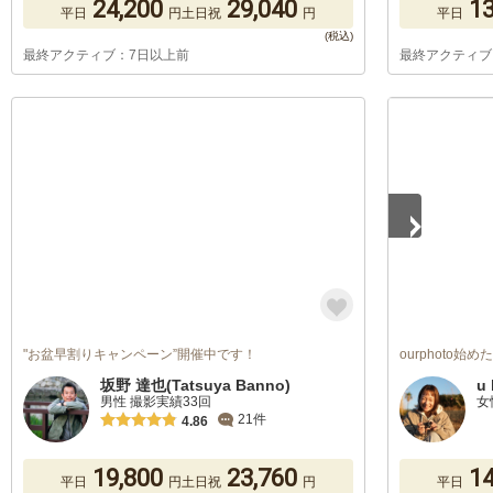
24,200
29,040
13
平日
円
土日祝
円
平日
最終アクティブ：7日以上前
最終アクティブ
1
/
5
"お盆早割りキャンペーン”開催中です！
ourphoto始
坂野 達也(Tatsuya Banno)
u 
男性 撮影実績33回
女
21件
4.86
19,800
23,760
14
平日
円
土日祝
円
平日