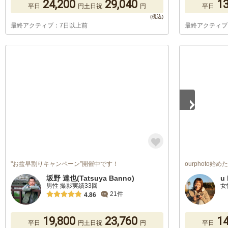
24,200
29,040
13
平日
円
土日祝
円
平日
最終アクティブ：7日以上前
最終アクティブ
1
/
5
"お盆早割りキャンペーン”開催中です！
ourphoto始
坂野 達也(Tatsuya Banno)
u 
男性 撮影実績33回
女
21件
4.86
19,800
23,760
14
平日
円
土日祝
円
平日