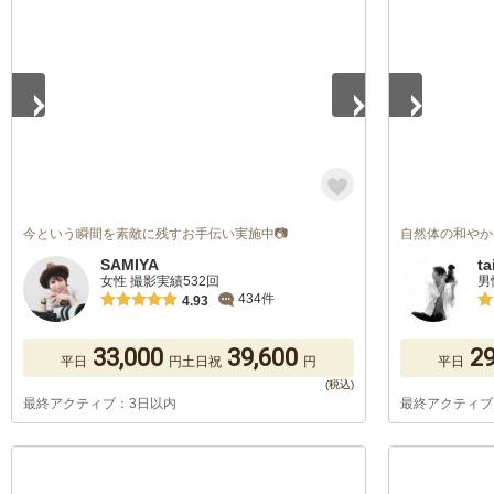
1
/
5
1
/
5
今という瞬間を素敵に残すお手伝い実施中📷
自然体の和やか
SAMIYA
ta
女性 撮影実績532回
男
434件
4.93
33,000
39,600
29
平日
円
土日祝
円
平日
最終アクティブ：3日以内
最終アクティブ
1
/
5
1
/
5