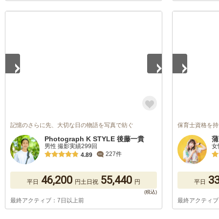
1
/
5
1
/
5
記憶のさらに先、大切な日の物語を写真で紡ぐ
保育士資格を持つカ
Photograph K STYLE 後藤一貴
蒲
男性 撮影実績299回
女
227件
4.89
46,200
55,440
33
平日
円
土日祝
円
平日
最終アクティブ：7日以上前
最終アクティブ