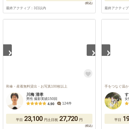
最終アクティブ：3日以内
最終アクティブ
1
/
5
1
/
5
和傘・産着無料貸出・お写真100枚以上
手をつなぐ温か
川梅 清孝
す
男性 撮影実績150回
女
124件
4.90
23,100
27,720
19
平日
円
土日祝
円
平日