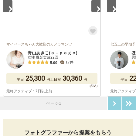
マイペースちゃん大歓迎のカメラマン♡
七五三の早期予
青山あきこ(ａ－ｐａｇｅ)
ほ
女性 撮影実績22回
男
17件
5.00
25,300
30,360
22
平日
円
土日祝
円
平日
最終アクティブ：7日以上前
最終アクティブ
次のペ
ページ1
フォトグラファーから提案をもらう