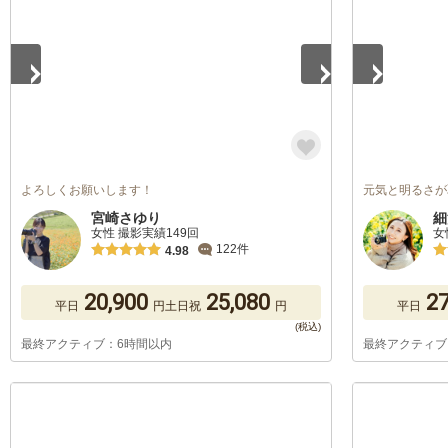
よろしくお願いします！
元気と明るさが
宮崎さゆり
細
女性 撮影実績149回
女
122件
4.98
20,900
25,080
27
平日
円
土日祝
円
平日
最終アクティブ：6時間以内
最終アクティブ
1
/
5
1
/
5