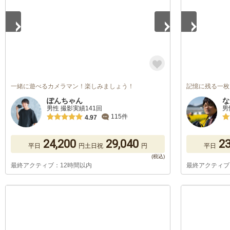
一緒に遊べるカメラマン！楽しみましょう！
記憶に残る一枚
ぽんちゃん
な
男性 撮影実績141回
男
115件
4.97
24,200
29,040
23
平日
円
土日祝
円
平日
最終アクティブ：12時間以内
最終アクティブ
1
/
5
1
/
5