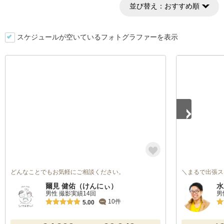
並び替え：
おすすめ順
スケジュールが空いているフォトグラファーを表示
1
/
5
どんなことでもお気軽にご相談ください。
＼まるで出張ス
爾見 健佑（けんにぃ）
水
男性 撮影実績14回
男
10件
5.00