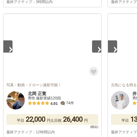
最終アクティブ：3時間以内
最終アクティブ
1
/
5
1
/
5
写真・動画・ドローン撮影可能！
元気になる明る
北岡 正寛
井
男性 撮影実績120回
男
74件
4.91
22,000
26,400
13
平日
円
土日祝
円
平日
最終アクティブ：12時間以内
最終アクティブ