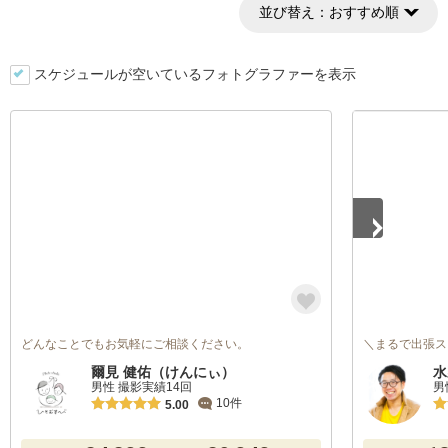
並び替え：
おすすめ順
スケジュールが空いているフォトグラファーを表示
1
/
5
どんなことでもお気軽にご相談ください。
＼まるで出張ス
爾見 健佑（けんにぃ）
水
男性 撮影実績14回
男
10件
5.00