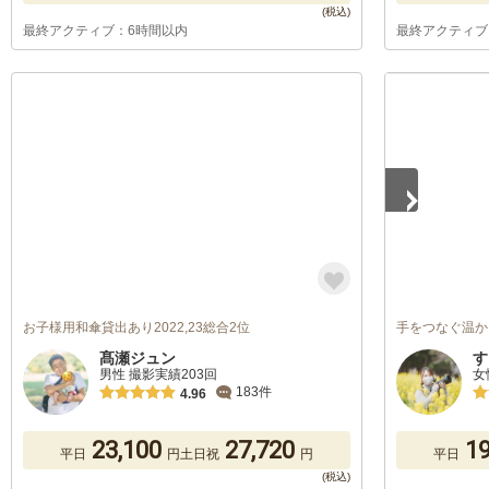
最終アクティブ：6時間以内
最終アクティブ
1
/
5
お子様用和傘貸出あり2022,23総合2位
手をつなぐ温か
髙瀬ジュン
す
男性 撮影実績203回
女
183件
4.96
23,100
27,720
19
平日
円
土日祝
円
平日