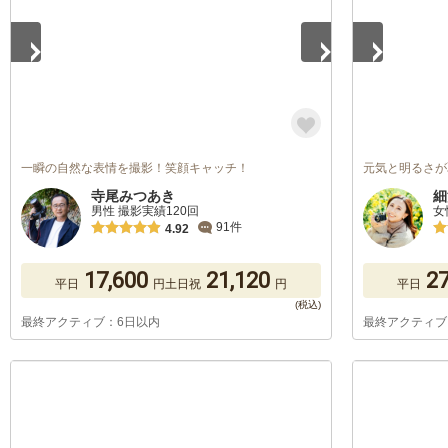
一瞬の自然な表情を撮影！笑顔キャッチ！
元気と明るさが
寺尾みつあき
細
男性 撮影実績120回
女
91件
4.92
17,600
21,120
27
平日
円
土日祝
円
平日
最終アクティブ：6日以内
最終アクティブ
1
/
5
1
/
5