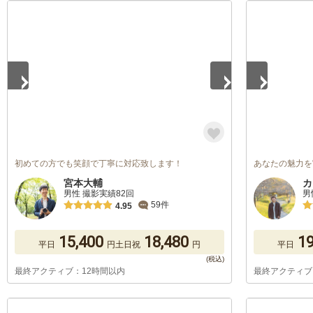
1
/
5
1
/
5
初めての方でも笑顔で丁寧に対応致します！
あなたの魅力を
宮本大輔
カ
男性 撮影実績82回
男
59件
4.95
15,400
18,480
19
平日
円
土日祝
円
平日
最終アクティブ：12時間以内
最終アクティブ