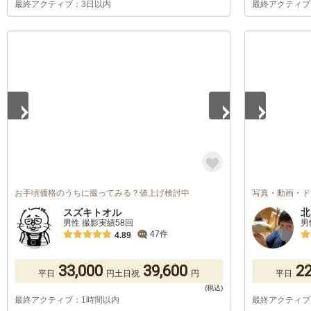
最終アクティブ：3日以内
最終アクティブ
1
/
5
1
/
5
お手頃価格のうちに撮ってみる？値上げ検討中
写真・動画・ド
スズキトオル
北
男性 撮影実績58回
男
47件
4.89
33,000
39,600
22
平日
円
土日祝
円
平日
最終アクティブ：1時間以内
最終アクティブ