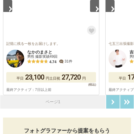
記憶に残る一枚をお届けします。
七五三出張撮影
なかのまさと
吉
男性 撮影実績49回
男
31件
4.74
23,100
27,720
17
平日
円
土日祝
円
平日
最終アクティブ：7日以上前
最終アクティブ
次のペ
ページ1
フォトグラファーから提案をもらう