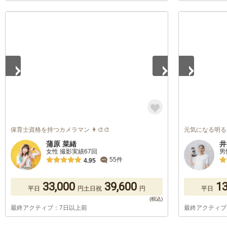
1
/
5
1
/
5
保育士資格を持つカメラマン 👩‍🎨🎨
元気になる明る
蒲原 菜緒
井
女性 撮影実績67回
男
55件
4.95
33,000
39,600
13
平日
円
土日祝
円
平日
最終アクティブ：7日以上前
最終アクティブ