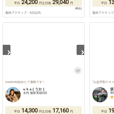
24,200
29,040
13
平日
円
土日祝
円
平日
最終アクティブ：6日以内
最終アクティブ
1
/
5
ourphoto始めたて価格です✨
"お盆早割りキ
u k a ( うか )
坂
女性 撮影実績0回
男
14,300
17,160
19
平日
円
土日祝
円
平日