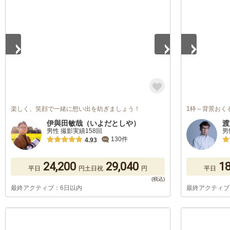
1
/
5
1
/
5
楽しく、笑顔で一緒に想い出を紡ぎましょう！
1枠～背景おく
伊與田敏哉（いよだとしや）
渡
男性 撮影実績158回
男
130件
4.93
24,200
29,040
18
平日
円
土日祝
円
平日
最終アクティブ：6日以内
最終アクティブ
1
/
5
1
/
5