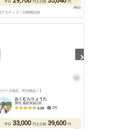
29,700
35,640
平日
円
土日祝
円
終アクティブ：12時間以内
5
全データ納品・即日納品！】
おくむらりょうた
男性 撮影実績2回
2件
5.00
33,000
39,600
平日
円
土日祝
円