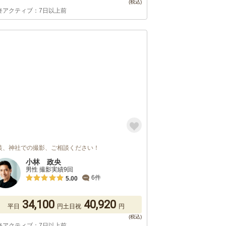
終アクティブ：7日以上前
装、神社での撮影、ご相談ください！
小林 政央
男性 撮影実績9回
6件
5.00
34,100
40,920
平日
円
土日祝
円
終アクティブ：7日以上前