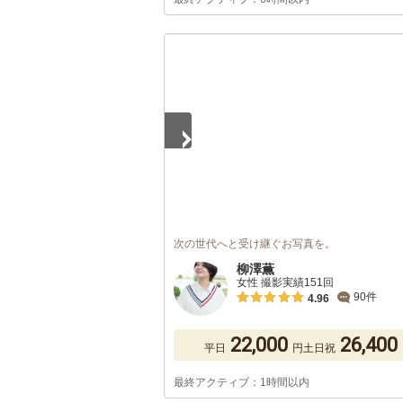
1
/
5
次の世代へと受け継ぐお写真を。
柳澤薫
女性 撮影実績151回
90件
4.96
22,000
26,400
平日
円
土日祝
最終アクティブ：1時間以内