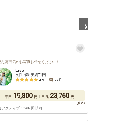
然な雰囲気のお写真お任せください！
Lisa
女性 撮影実績71回
55件
4.93
19,800
23,760
平日
円
土日祝
円
終アクティブ：24時間以内
5