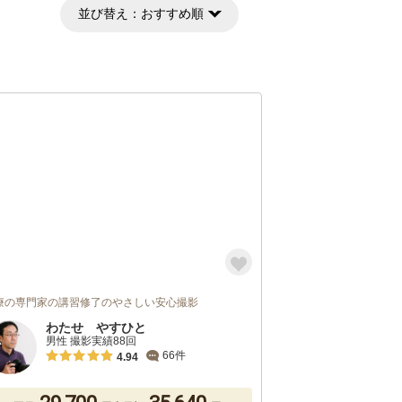
並び替え：
おすすめ順
療の専門家の講習修了のやさしい安心撮影
わたせ やすひと
男性 撮影実績88回
66件
4.94