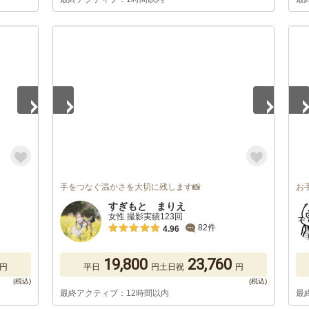
1
/
5
1
/
手をつなぐ温かさを大切に残します📸
お
すぎもと まりえ
女性 撮影実績123回
82件
4.96
19,800
23,760
円
平日
円
土日祝
円
最終アクティブ：12時間以内
最