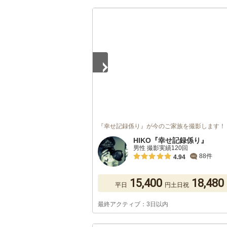
1
/
5
『幸せ記録係り』が今のご家族を撮影します！
HIKO『幸せ記録係り』
男性 撮影実績120回
88件
4.94
15,400
18,480
平日
円
土日祝
最終アクティブ：3日以内