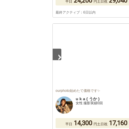
24,200
29,040
平日
円
土日祝
最終アクティブ：6日以内
1
/
5
ourphoto始めたて価格です✨
u k a ( うか )
女性 撮影実績0回
14,300
17,160
平日
円
土日祝