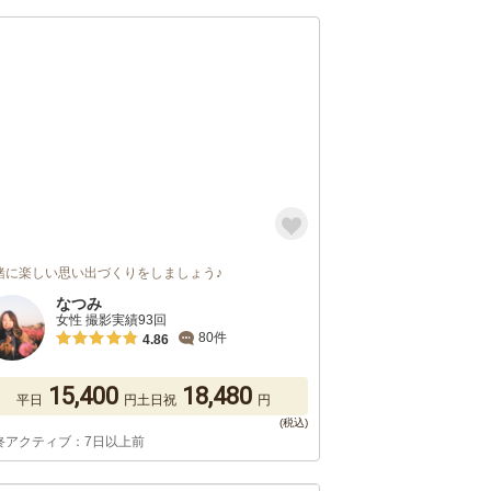
緒に楽しい思い出づくりをしましょう♪
なつみ
女性 撮影実績93回
80件
4.86
15,400
18,480
平日
円
土日祝
円
終アクティブ：7日以上前