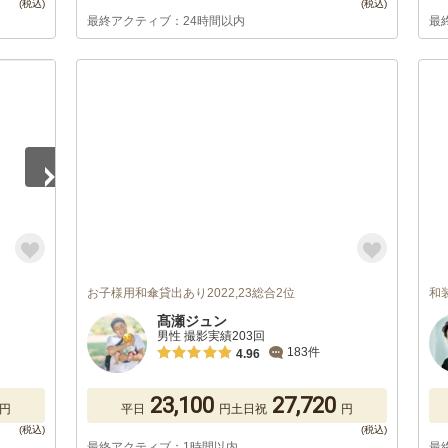
最終アクティブ：24時間以内
最
お子様用和傘貸出あり2022,23総合2位
和
髙瀬ジュン
男性 撮影実績203回
183件
4.96
23,100
27,720
円
平日
円
土日祝
円
最終アクティブ：1時間以内
最