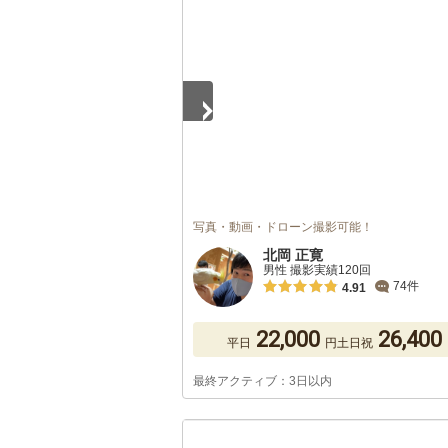
1
/
5
写真・動画・ドローン撮影可能！
北岡 正寛
男性 撮影実績120回
74件
4.91
22,000
26,400
平日
円
土日祝
最終アクティブ：3日以内
1
/
5