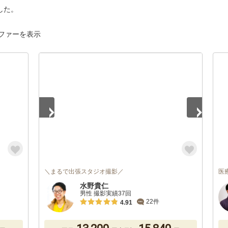
した。
ファーを表示
1
/
5
＼まるで出張スタジオ撮影／
医
水野貴仁
男性 撮影実績37回
22件
4.91