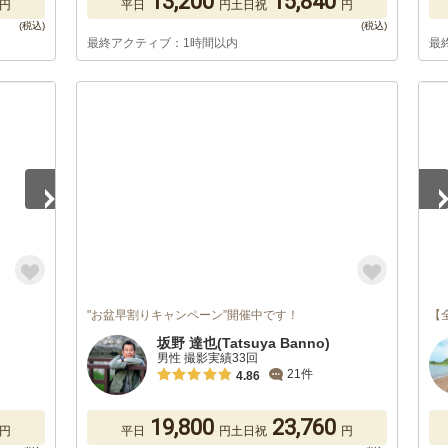
13,200
15,840
円
平日
円
土日祝
円
最終アクティブ：1時間以内
最
1
/
"お盆早割りキャンペーン”開催中です！
【
坂野 達也(Tatsuya Banno)
男性 撮影実績33回
21件
4.86
19,800
23,760
円
平日
円
土日祝
円