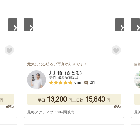
元気になる明るい写真が好きです！
自
井川悟（さとる）
男性 撮影実績2回
2件
5.00
13,200
15,840
円
平日
円
土日祝
円
最終アクティブ：3時間以内
最
1
/
5
1
/