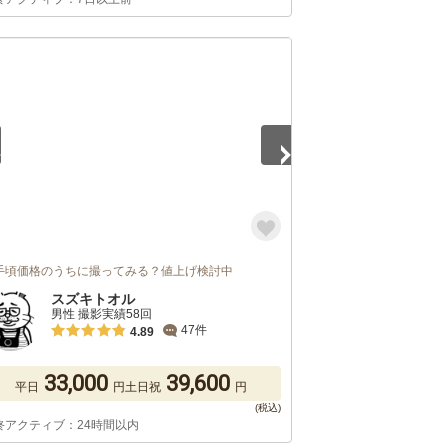
5
手頃価格のうちに撮ってみる？値上げ検討中
スズキトオル
男性 撮影実績58回
47件
4.89
33,000
39,600
平日
円
土日祝
円
終アクティブ：24時間以内