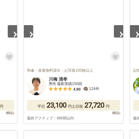
1
/
5
1
/
和傘・産着無料貸出・お写真100枚以上
記
川梅 清孝
男性 撮影実績150回
124件
4.90
23,100
27,720
円
平日
円
土日祝
円
最終アクティブ：6時間以内
最
1
/
5
1
/