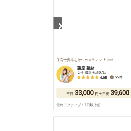
保育士資格を持つカメラマン 👩‍🎨🎨
蒲原 菜緒
女性 撮影実績67回
55件
4.95
33,000
39,600
平日
円
土日祝
最終アクティブ：7日以上前
1
/
5