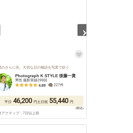
5
憶のさらに先、大切な日の物語を写真で紡ぐ
Photograph K STYLE 後藤一貴
男性 撮影実績299回
227件
4.89
46,200
55,440
平日
円
土日祝
円
終アクティブ：7日以上前
5