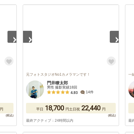
1
/
4
元フォトスタジオNo1カメラマンです！
一
門井瞭太郎
男性 撮影実績18回
14件
4.93
18,700
22,440
円
平日
円
土日祝
円
最終アクティブ：24時間以内
最