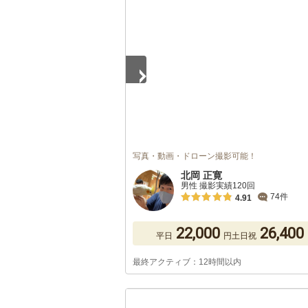
1
/
5
写真・動画・ドローン撮影可能！
北岡 正寛
男性 撮影実績120回
74件
4.91
22,000
26,400
平日
円
土日祝
最終アクティブ：12時間以内
1
/
5