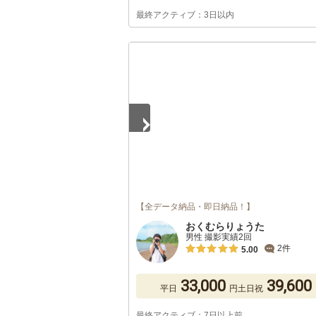
最終アクティブ：3日以内
1
/
5
【全データ納品・即日納品！】
おくむらりょうた
男性 撮影実績2回
2件
5.00
33,000
39,600
平日
円
土日祝
最終アクティブ：7日以上前