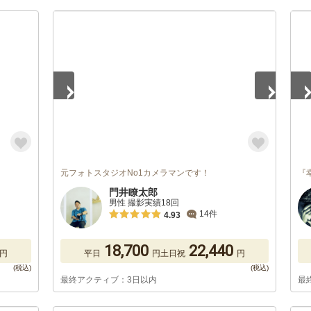
1
/
4
1
/
元フォトスタジオNo1カメラマンです！
『
門井瞭太郎
男性 撮影実績18回
14件
4.93
18,700
22,440
円
平日
円
土日祝
円
最終アクティブ：3日以内
最