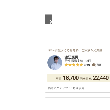
1枠～背景おくるみ無料！ご家族＆兄弟🆗
渡辺憲男
男性 撮影実績138回
78件
4.99
18,700
22,440
平日
円
土日祝
最終アクティブ：1時間以内
1
/
5