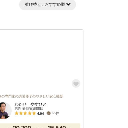
並び替え：
おすすめ順
療の専門家の講習修了のやさしい安心撮影
わたせ やすひと
男性 撮影実績88回
66件
4.94