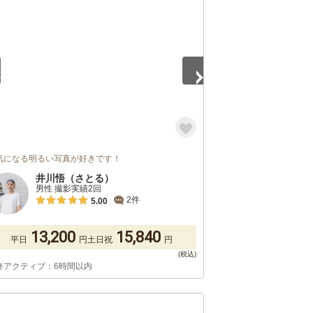
5
気になる明るい写真が好きです！
井川悟（さとる）
男性 撮影実績2回
2件
5.00
13,200
15,840
平日
円
土日祝
円
終アクティブ：6時間以内
5