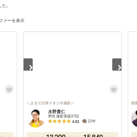
した。
ファーを表示
1
/
5
＼まるで出張スタジオ撮影／
医
水野貴仁
男性 撮影実績37回
22件
4.91