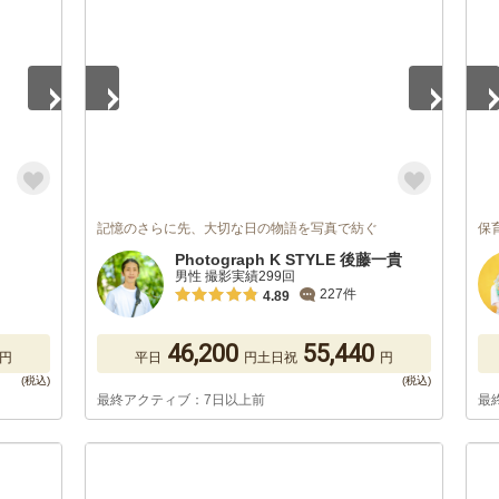
記憶のさらに先、大切な日の物語を写真で紡ぐ
保育
Photograph K STYLE 後藤一貴
男性 撮影実績299回
227件
4.89
46,200
55,440
円
平日
円
土日祝
円
最終アクティブ：7日以上前
最
1
/
5
1
/