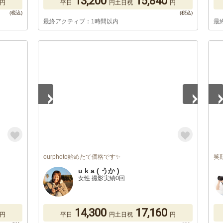
13,200
15,840
円
平日
円
土日祝
円
最終アクティブ：1時間以内
最
1
/
5
1
/
ourphoto始めたて価格です✨
笑
u k a ( うか )
女性 撮影実績0回
14,300
17,160
円
平日
円
土日祝
円