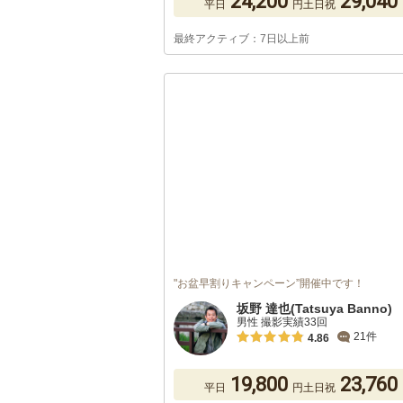
24,200
29,040
平日
円
土日祝
最終アクティブ：7日以上前
"お盆早割りキャンペーン”開催中です！
坂野 達也(Tatsuya Banno)
男性 撮影実績33回
21件
4.86
19,800
23,760
平日
円
土日祝