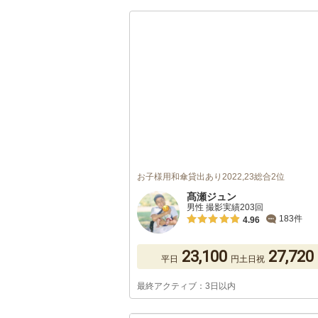
お子様用和傘貸出あり2022,23総合2位
髙瀬ジュン
男性 撮影実績203回
183件
4.96
23,100
27,720
平日
円
土日祝
最終アクティブ：3日以内