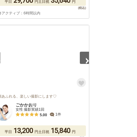
29,700
35,640
平日
円
土日祝
円
終アクティブ：6時間以内
2
顔あふれる、楽しい撮影にします♡
ごかかおり
女性 撮影実績1回
1件
5.00
13,200
15,840
平日
円
土日祝
円