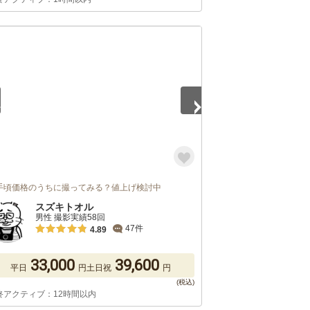
5
手頃価格のうちに撮ってみる？値上げ検討中
スズキトオル
男性 撮影実績58回
47件
4.89
33,000
39,600
平日
円
土日祝
円
終アクティブ：12時間以内