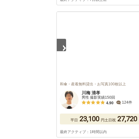
1
/
5
和傘・産着無料貸出・お写真100枚以上
川梅 清孝
男性 撮影実績150回
124件
4.90
23,100
27,720
平日
円
土日祝
最終アクティブ：1時間以内