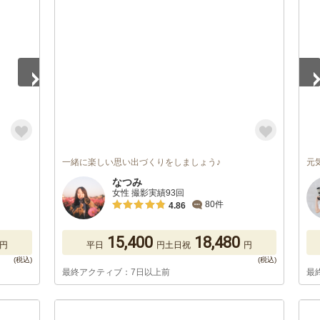
1
/
一緒に楽しい思い出づくりをしましょう♪
元
なつみ
女性 撮影実績93回
80件
4.86
15,400
18,480
円
平日
円
土日祝
円
最終アクティブ：7日以上前
最
1
/
5
1
/