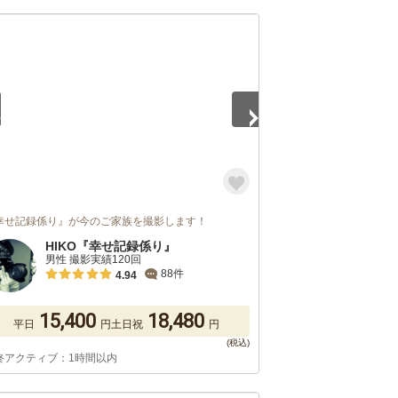
5
幸せ記録係り』が今のご家族を撮影します！
HIKO『幸せ記録係り』
男性 撮影実績120回
88件
4.94
15,400
18,480
平日
円
土日祝
円
終アクティブ：1時間以内