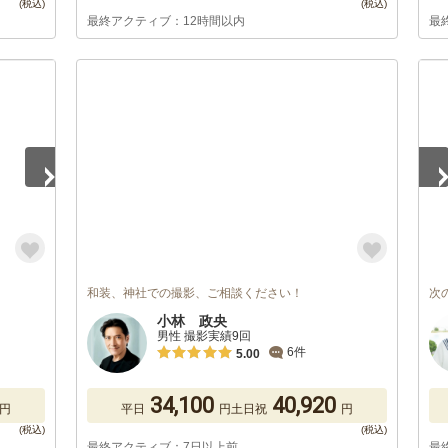
最終アクティブ：12時間以内
最
1
/
和装、神社での撮影、ご相談ください！
次
小林 政央
男性 撮影実績9回
6件
5.00
34,100
40,920
円
平日
円
土日祝
円
最終アクティブ：7日以上前
最