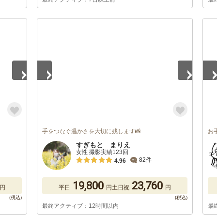
1
/
5
1
/
手をつなぐ温かさを大切に残します📸
お
すぎもと まりえ
女性 撮影実績123回
82件
4.96
19,800
23,760
円
平日
円
土日祝
円
最終アクティブ：12時間以内
最