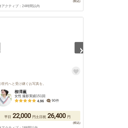
終アクティブ：24時間以内
5
の世代へと受け継ぐお写真を。
柳澤薫
女性 撮影実績151回
90件
4.96
22,000
26,400
平日
円
土日祝
円
終アクティブ：1時間以内