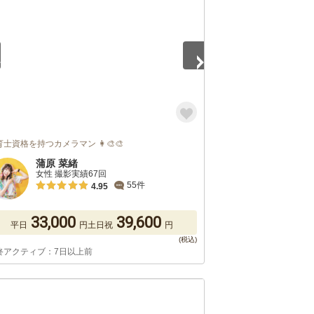
士資格を持つカメラマン 👩‍🎨🎨
蒲原 菜緒
女性 撮影実績67回
55件
4.95
33,000
39,600
平日
円
土日祝
円
終アクティブ：7日以上前
5