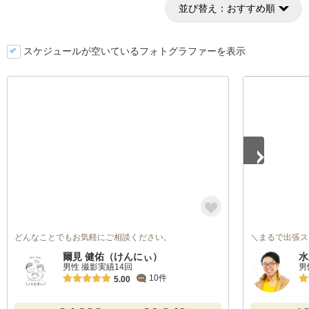
並び替え：
おすすめ順
スケジュールが空いているフォトグラファーを表示
1
/
5
どんなことでもお気軽にご相談ください。
＼まるで出張ス
爾見 健佑（けんにぃ）
水
男性 撮影実績14回
男
10件
5.00