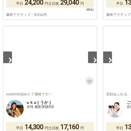
24,200
29,040
13
平日
円
土日祝
円
平日
最終アクティブ：6日以内
最終アクティブ
1
/
5
1
/
2
ourphoto始めたて価格です✨
笑顔あふれる、
u k a ( うか )
ご
女性 撮影実績0回
女
14,300
17,160
13
平日
円
土日祝
円
平日