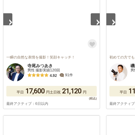
一瞬の自然な表情を撮影！笑顔キャッチ！
初めての方でも
寺尾みつあき
磯
男性 撮影実績120回
男
91件
4.92
17,600
21,120
11
平日
円
土日祝
円
平日
最終アクティブ：6日以内
最終アクティブ
1
/
5
1
/
5