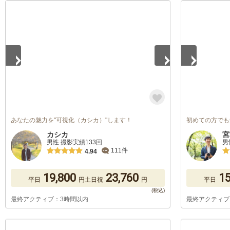
1
/
5
1
/
5
あなたの魅力を"可視化（カシカ）"します！
初めての方でも
カシカ
宮
男性 撮影実績133回
男
111件
4.94
19,800
23,760
15
平日
円
土日祝
円
平日
最終アクティブ：3時間以内
最終アクティブ