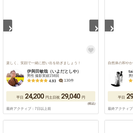
1
/
5
1
/
5
楽しく、笑顔で一緒に想い出を紡ぎましょう！
自然体の和やか
伊與田敏哉（いよだとしや）
ta
男性 撮影実績158回
男
130件
4.93
24,200
29,040
29
平日
円
土日祝
円
平日
最終アクティブ：7日以上前
最終アクティブ
1
/
5
1
/
5