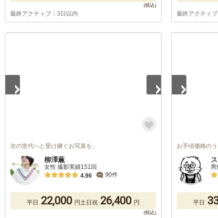
最終アクティブ：3日以内
最終アクティブ
1
/
5
1
/
5
次の世代へと受け継ぐお写真を。
お手頃価格のう
柳澤薫
ス
女性 撮影実績151回
男
90件
4.96
22,000
26,400
33
平日
円
土日祝
円
平日