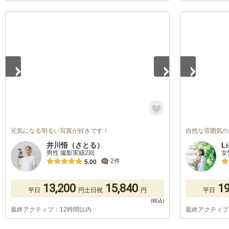
1
/
5
1
/
5
元気になる明るい写真が好きです！
自然な雰囲気の
井川悟（さとる）
Li
男性 撮影実績2回
女
2件
5.00
13,200
15,840
19
平日
円
土日祝
円
平日
最終アクティブ：12時間以内
最終アクティブ