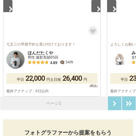
七五三の早期予約も受け付けております！
よろしくお願い
ほんだたくや
み
男性 撮影実績65回
女
54件
4.89
22,000
26,400
23
平日
円
土日祝
円
平日
最終アクティブ：6日以内
最終アクティブ
次のペ
ページ1
フォトグラファーから提案をもらう