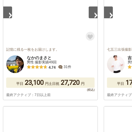
記憶に残る一枚をお届けします。
七五三出張撮影
なかのまさと
吉
男性 撮影実績49回
男
31件
4.74
23,100
27,720
17
平日
円
土日祝
円
平日
最終アクティブ：7日以上前
最終アクティブ
1
/
5
1
/
5