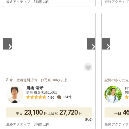
最終アクティブ：3時間以内
最終アクティブ
1
/
5
1
/
5
和傘・産着無料貸出・お写真100枚以上
記憶のさらに先
川梅 清孝
P
男性 撮影実績150回
男
124件
4.90
23,100
27,720
46
平日
円
土日祝
円
平日
最終アクティブ：3時間以内
最終アクティブ