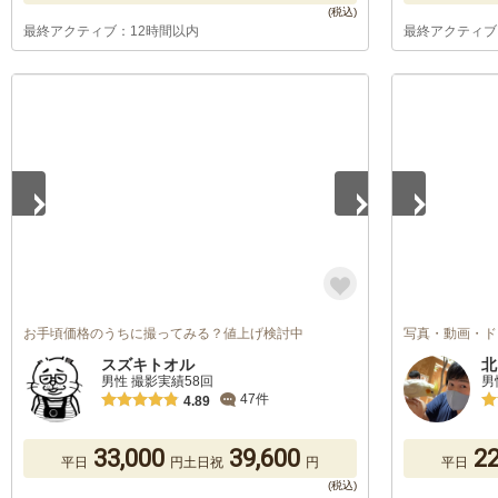
最終アクティブ：12時間以内
最終アクティブ
1
/
5
1
/
5
お手頃価格のうちに撮ってみる？値上げ検討中
写真・動画・ド
スズキトオル
北
男性 撮影実績58回
男
47件
4.89
33,000
39,600
22
平日
円
土日祝
円
平日