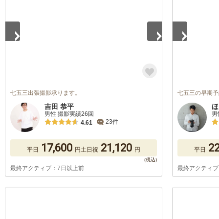
七五三出張撮影承ります。
七五三の早期予
吉田 恭平
ほ
男性 撮影実績26回
男
23件
4.61
17,600
21,120
22
平日
円
土日祝
円
平日
最終アクティブ：7日以上前
最終アクティブ
1
/
5
1
/
5