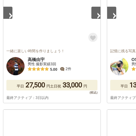
一緒に楽しい時間を作りましょう！
記憶に残る写真
高橋由宇
O
男性 撮影実績3回
男
2件
5.00
27,500
33,000
13
平日
円
土日祝
円
平日
最終アクティブ：3日以内
最終アクティブ
1
/
5
1
/
5