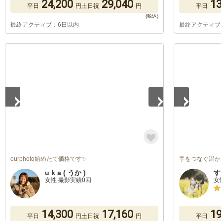
24,200
29,040
13
平日
円
土日祝
円
平日
最終アクティブ：6日以内
最終アクティブ
1
/
5
1
/
5
ourphoto始めたて価格です✨
手をつなぐ温か
u k a ( うか )
す
女性 撮影実績0回
女
14,300
17,160
19
平日
円
土日祝
円
平日