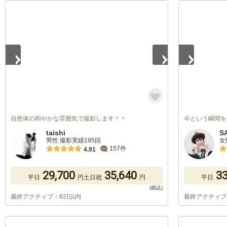
1
/
5
1
/
5
自然体の和やかな雰囲気で撮影します＾＾
今という瞬間を
taishi
S
男性 撮影実績195回
女
157件
4.91
29,700
35,640
33
平日
円
土日祝
円
平日
最終アクティブ：6日以内
最終アクティブ