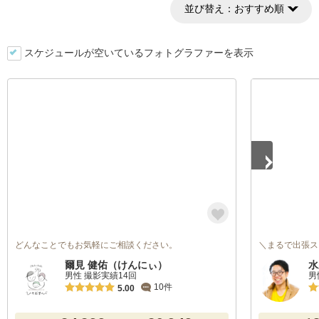
並び替え：
おすすめ順
スケジュールが空いているフォトグラファーを表示
1
/
5
どんなことでもお気軽にご相談ください。
＼まるで出張ス
爾見 健佑（けんにぃ）
水
男性 撮影実績14回
男
10件
5.00