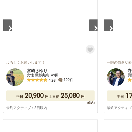
1
/
5
1
/
5
よろしくお願いします！
一瞬の自然な表
宮崎さゆり
寺
女性 撮影実績149回
男
122件
4.98
20,900
25,080
17
平日
円
土日祝
円
平日
最終アクティブ：3日以内
最終アクティブ
1
/
5
1
/
5