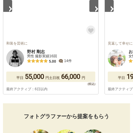
和装を芸術に
見返して幸せに
野村 剛志
お
男性 撮影実績16回
女
14件
5.00
55,000
66,000
19
平日
円
土日祝
円
平日
最終アクティブ：6日以内
最終アクティブ
フォトグラファーから提案をもらう