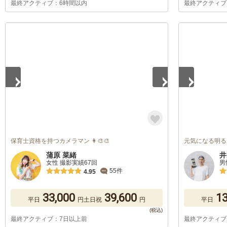
最終アクティブ：6時間以内
最終アクティブ
1
/
5
1
/
5
保育士資格を持つカメラマン 👩‍🎨🎨
元気になる明る
蒲原 菜緒
井
女性 撮影実績67回
男
55件
4.95
33,000
39,600
13
平日
円
土日祝
円
平日
最終アクティブ：7日以上前
最終アクティブ