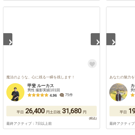
1
/
5
1
/
5
魔法のような、心に残る一瞬を残します！
あなたの魅力を
甲斐 ルーカス
カ
男性 撮影実績101回
男
75件
4.96
26,400
31,680
19
平日
円
土日祝
円
平日
最終アクティブ：7日以上前
最終アクティブ