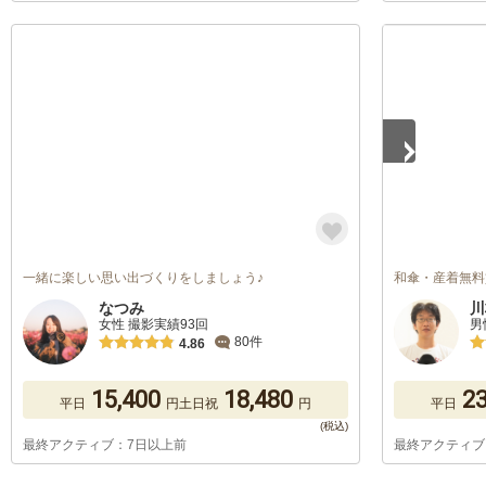
1
/
5
一緒に楽しい思い出づくりをしましょう♪
和傘・産着無料
なつみ
川
女性 撮影実績93回
男
80件
4.86
15,400
18,480
23
平日
円
土日祝
円
平日
最終アクティブ：7日以上前
最終アクティブ