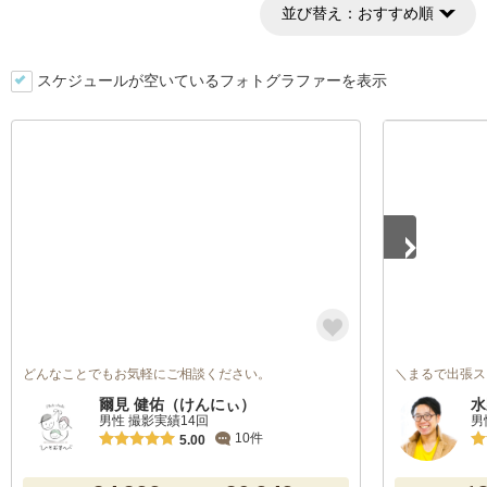
並び替え：
おすすめ順
スケジュールが空いているフォトグラファーを表示
1
/
5
どんなことでもお気軽にご相談ください。
＼まるで出張ス
爾見 健佑（けんにぃ）
水
男性 撮影実績14回
男
10件
5.00