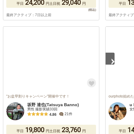
24,200
29,040
13
平日
円
土日祝
円
平日
最終アクティブ：7日以上前
最終アクティブ
1
/
5
"お盆早割りキャンペーン”開催中です！
ourphoto始
坂野 達也(Tatsuya Banno)
u 
男性 撮影実績33回
女
21件
4.86
19,800
23,760
14
平日
円
土日祝
円
平日