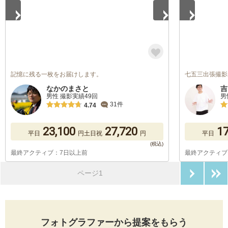
記憶に残る一枚をお届けします。
七五三出張撮影
なかのまさと
吉
男性 撮影実績49回
男
31件
4.74
23,100
27,720
17
平日
円
土日祝
円
平日
最終アクティブ：7日以上前
最終アクティブ
次のペ
ページ1
フォトグラファーから提案をもらう