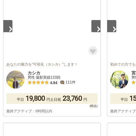
1
/
5
1
/
5
あなたの魅力を"可視化（カシカ）"します！
初めての方でも
カシカ
宮
男性 撮影実績133回
男
111件
4.94
19,800
23,760
15
平日
円
土日祝
円
平日
最終アクティブ：6時間以内
最終アクティブ
1
/
5
1
/
5