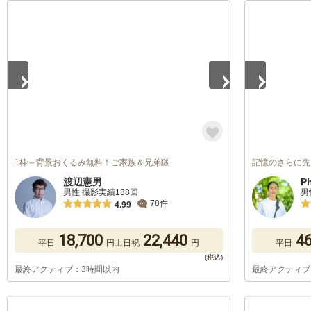
1
/
5
1
/
5
1枠～背景おくるみ無料！ご家族＆兄弟🆗
記憶のさらに先
渡辺憲男
P
男性 撮影実績138回
男
78件
4.99
18,700
22,440
46
平日
円
土日祝
円
平日
最終アクティブ：3時間以内
最終アクティブ