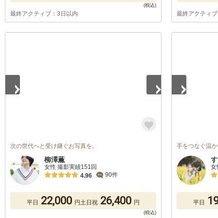
最終アクティブ：3日以内
最終アクティブ
1
/
5
1
/
5
次の世代へと受け継ぐお写真を。
手をつなぐ温か
柳澤薫
す
女性 撮影実績151回
女
90件
4.96
22,000
26,400
19
平日
円
土日祝
円
平日