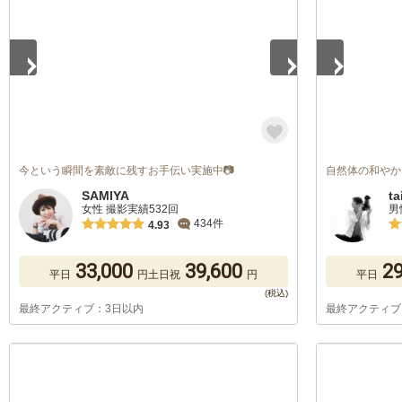
今という瞬間を素敵に残すお手伝い実施中📷
自然体の和やか
SAMIYA
ta
女性 撮影実績532回
男
434件
4.93
33,000
39,600
29
平日
円
土日祝
円
平日
最終アクティブ：3日以内
最終アクティブ
1
/
5
1
/
5