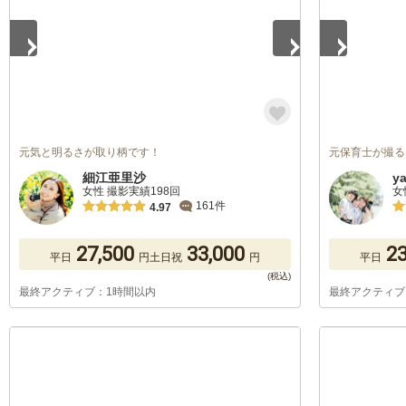
元気と明るさが取り柄です！
元保育士が撮る
細江亜里沙
y
女性 撮影実績198回
女
161件
4.97
27,500
33,000
23
平日
円
土日祝
円
平日
最終アクティブ：1時間以内
最終アクティブ
1
/
5
1
/
5