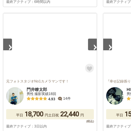
最終アクティブ：6時間以内
最終アクティブ
1
/
4
1
/
5
元フォトスタジオNo1カメラマンです！
『幸せ記録係り
門井瞭太郎
H
男性 撮影実績18回
男
14件
4.93
18,700
22,440
15
平日
円
土日祝
円
平日
最終アクティブ：3日以内
最終アクティブ