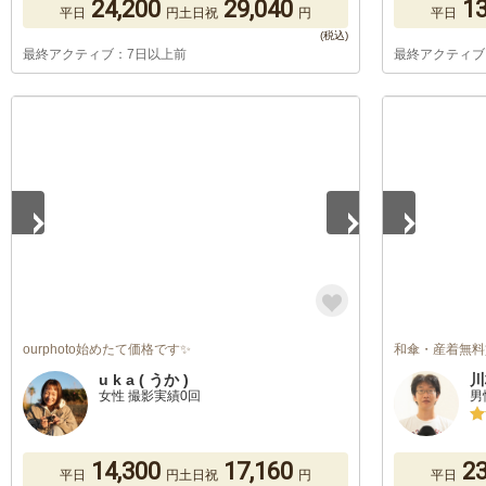
24,200
29,040
13
平日
円
土日祝
円
平日
最終アクティブ：7日以上前
最終アクティブ
1
/
5
1
/
5
ourphoto始めたて価格です✨
和傘・産着無料
u k a ( うか )
川
女性 撮影実績0回
男
14,300
17,160
23
平日
円
土日祝
円
平日