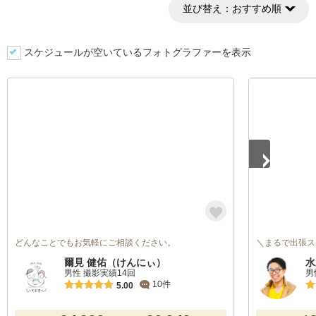
並び替え：
おすすめ順
スケジュールが空いているフォトグラファーを表示
1
/
5
どんなことでもお気軽にご相談ください。
＼まるで出張ス
爾見 健佑（けんにぃ）
水
男性 撮影実績14回
男
10件
5.00