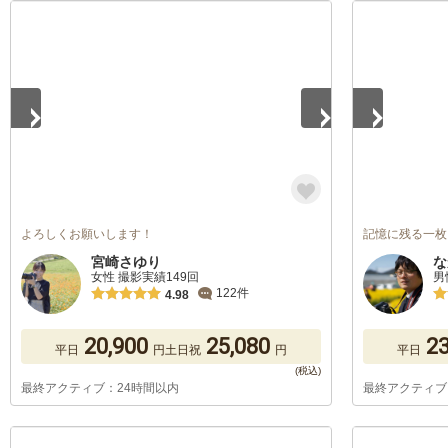
1
/
5
1
/
5
よろしくお願いします！
記憶に残る一枚
宮崎さゆり
な
女性 撮影実績149回
男
122件
4.98
20,900
25,080
23
平日
円
土日祝
円
平日
最終アクティブ：24時間以内
最終アクティブ