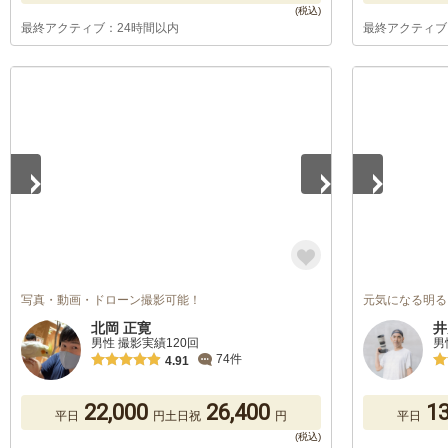
最終アクティブ：24時間以内
最終アクティブ
1
/
5
1
/
5
写真・動画・ドローン撮影可能！
元気になる明る
北岡 正寛
井
男性 撮影実績120回
男
74件
4.91
22,000
26,400
13
平日
円
土日祝
円
平日