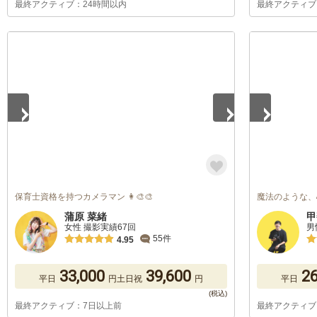
最終アクティブ：24時間以内
最終アクティブ
1
/
5
1
/
5
保育士資格を持つカメラマン 👩‍🎨🎨
魔法のような、
蒲原 菜緒
甲
女性 撮影実績67回
男
55件
4.95
33,000
39,600
26
平日
円
土日祝
円
平日
最終アクティブ：7日以上前
最終アクティブ