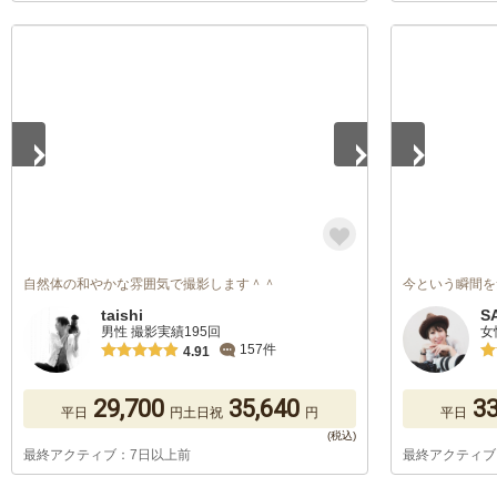
1
/
5
1
/
5
自然体の和やかな雰囲気で撮影します＾＾
今という瞬間を
taishi
S
男性 撮影実績195回
女
157件
4.91
29,700
35,640
33
平日
円
土日祝
円
平日
最終アクティブ：7日以上前
最終アクティブ