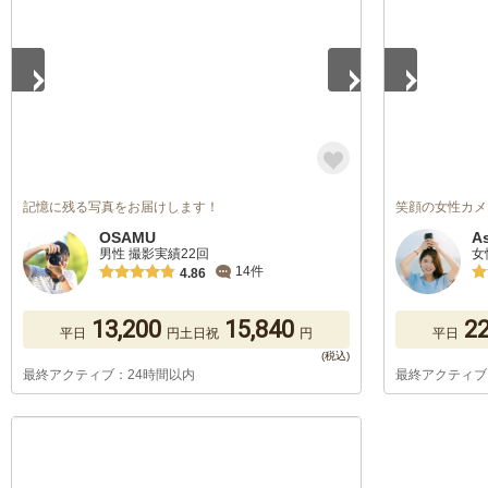
記憶に残る写真をお届けします！
笑顔の女性カメ
OSAMU
A
男性 撮影実績22回
女
14件
4.86
13,200
15,840
22
平日
円
土日祝
円
平日
最終アクティブ：24時間以内
最終アクティブ
1
/
5