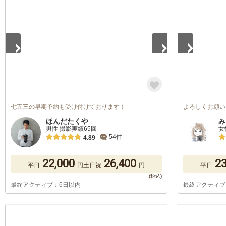
1
/
5
1
/
5
七五三の早期予約も受け付けております！
よろしくお願い
ほんだたくや
み
男性 撮影実績65回
女
54件
4.89
22,000
26,400
23
平日
円
土日祝
円
平日
最終アクティブ：6日以内
最終アクティブ
1
/
5
1
/
5