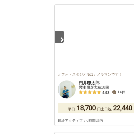
1
/
4
元フォトスタジオNo1カメラマンです！
門井瞭太郎
男性 撮影実績18回
14件
4.93
18,700
22,440
平日
円
土日祝
最終アクティブ：6時間以内