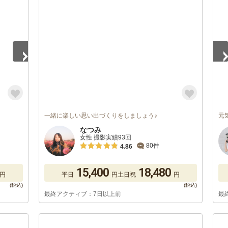
1
/
一緒に楽しい思い出づくりをしましょう♪
元
なつみ
女性 撮影実績93回
80件
4.86
15,400
18,480
円
平日
円
土日祝
円
最終アクティブ：7日以上前
最
1
/
5
1
/