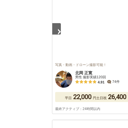
1
/
5
写真・動画・ドローン撮影可能！
北岡 正寛
男性 撮影実績120回
74件
4.91
22,000
26,400
平日
円
土日祝
最終アクティブ：24時間以内
1
/
5