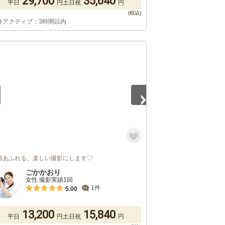
29,700
35,640
平日
円
土日祝
円
終アクティブ：3時間以内
2
顔あふれる、楽しい撮影にします♡
ごかかおり
女性 撮影実績1回
1件
5.00
13,200
15,840
平日
円
土日祝
円