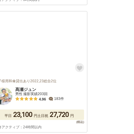
子様用和傘貸出あり2022,23総合2位
髙瀬ジュン
男性 撮影実績203回
183件
4.96
23,100
27,720
平日
円
土日祝
円
終アクティブ：24時間以内