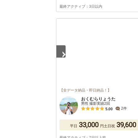
最終アクティブ：3日以内
1
/
5
【全データ納品・即日納品！】
おくむらりょうた
男性 撮影実績2回
2件
5.00
33,000
39,600
平日
円
土日祝
最終アクティブ：7日以上前