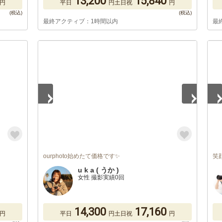
13,200
15,840
円
平日
円
土日祝
円
最終アクティブ：1時間以内
最
1
/
5
1
/
ourphoto始めたて価格です✨
笑
u k a ( うか )
女性 撮影実績0回
14,300
17,160
円
平日
円
土日祝
円