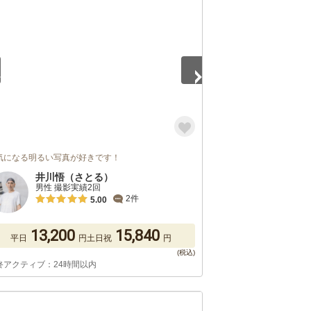
5
気になる明るい写真が好きです！
井川悟（さとる）
男性 撮影実績2回
2件
5.00
13,200
15,840
平日
円
土日祝
円
終アクティブ：24時間以内
5