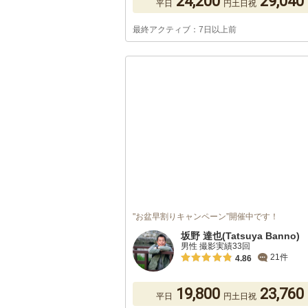
24,200
29,040
平日
円
土日祝
最終アクティブ：7日以上前
"お盆早割りキャンペーン”開催中です！
坂野 達也(Tatsuya Banno)
男性 撮影実績33回
21件
4.86
19,800
23,760
平日
円
土日祝