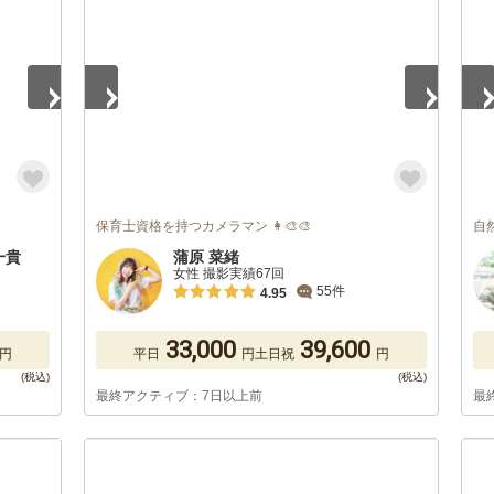
保育士資格を持つカメラマン 👩‍🎨🎨
自
藤一貴
蒲原 菜緒
女性 撮影実績67回
55件
4.95
33,000
39,600
円
平日
円
土日祝
円
最終アクティブ：7日以上前
最
1
/
5
1
/