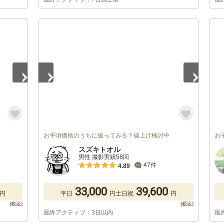
1
/
5
お手頃価格のうちに撮ってみる？値上げ検討中
お
スズキトオル
男性 撮影実績58回
47件
4.89
33,000
39,600
円
平日
円
土日祝
円
最終アクティブ：3日以内
最