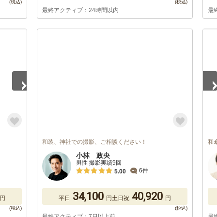
最終アクティブ：24時間以内
最
1
/
和装、神社での撮影、ご相談ください！
和
小林 政央
男性 撮影実績9回
6件
5.00
34,100
40,920
円
平日
円
土日祝
円
最終アクティブ：7日以上前
最