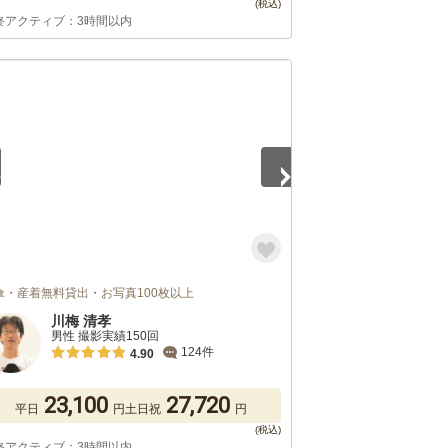
終アクティブ：3時間以内
5
傘・産着無料貸出・お写真100枚以上
川梅 清孝
男性 撮影実績150回
124件
4.90
23,100
27,720
平日
円
土日祝
円
終アクティブ：3時間以内