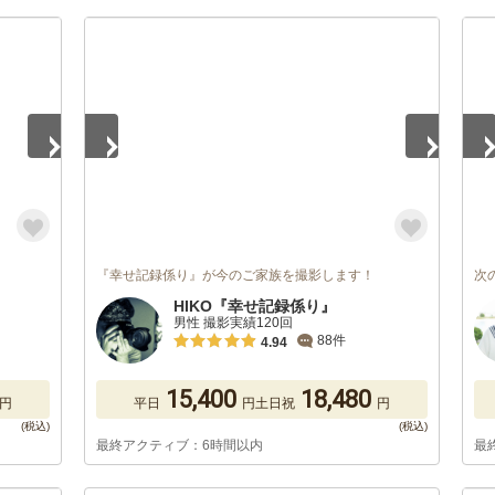
1
/
5
1
/
『幸せ記録係り』が今のご家族を撮影します！
次
HIKO『幸せ記録係り』
男性 撮影実績120回
88件
4.94
15,400
18,480
円
平日
円
土日祝
円
最終アクティブ：6時間以内
最