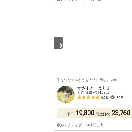
1
/
5
手をつなぐ温かさを大切に残します📸
すぎもと まりえ
女性 撮影実績123回
82件
4.96
19,800
23,760
平日
円
土日祝
最終アクティブ：24時間以内