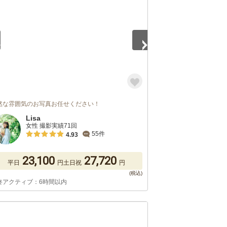
然な雰囲気のお写真お任せください！
Lisa
女性 撮影実績71回
55件
4.93
23,100
27,720
平日
円
土日祝
円
終アクティブ：6時間以内
5