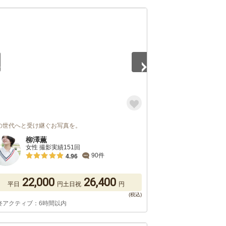
5
の世代へと受け継ぐお写真を。
柳澤薫
女性 撮影実績151回
90件
4.96
22,000
26,400
平日
円
土日祝
円
終アクティブ：6時間以内