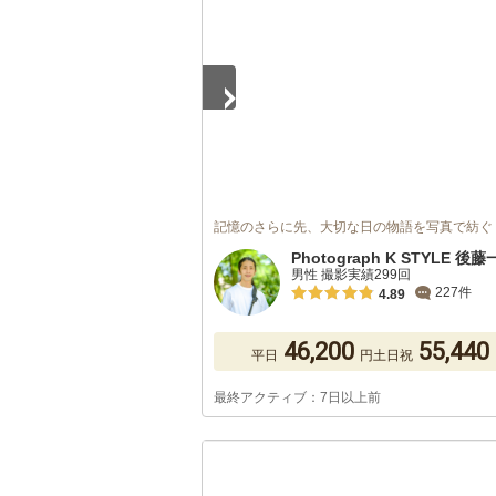
記憶のさらに先、大切な日の物語を写真で紡ぐ
Photograph K STYLE 後
男性 撮影実績299回
227件
4.89
46,200
55,440
平日
円
土日祝
最終アクティブ：7日以上前
1
/
5