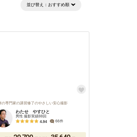
並び替え：
おすすめ順
療の専門家の講習修了のやさしい安心撮影
わたせ やすひと
男性 撮影実績88回
66件
4.94