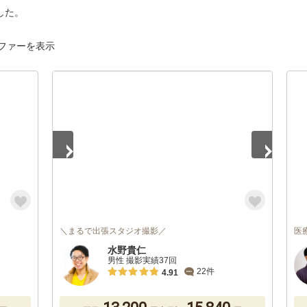
した。
ファーを表示
1
/
5
＼まるで出張スタジオ撮影／
医
水野貴仁
男性 撮影実績37回
22件
4.91