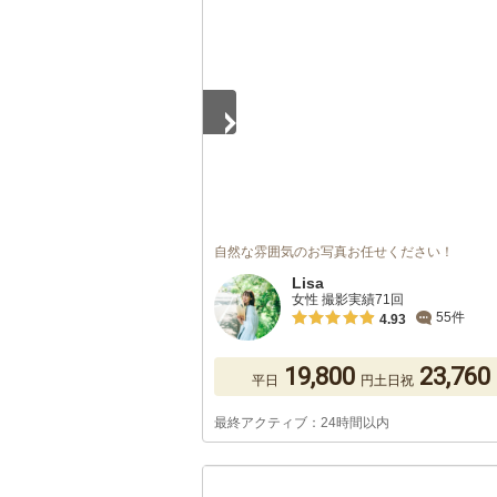
1
/
5
自然な雰囲気のお写真お任せください！
Lisa
女性 撮影実績71回
55件
4.93
19,800
23,760
平日
円
土日祝
最終アクティブ：24時間以内
1
/
5