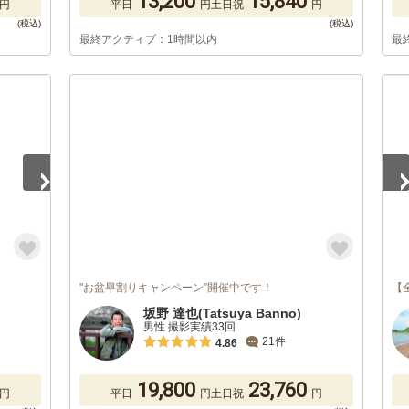
13,200
15,840
円
平日
円
土日祝
円
最終アクティブ：1時間以内
最
1
/
"お盆早割りキャンペーン”開催中です！
【
坂野 達也(Tatsuya Banno)
男性 撮影実績33回
21件
4.86
19,800
23,760
円
平日
円
土日祝
円