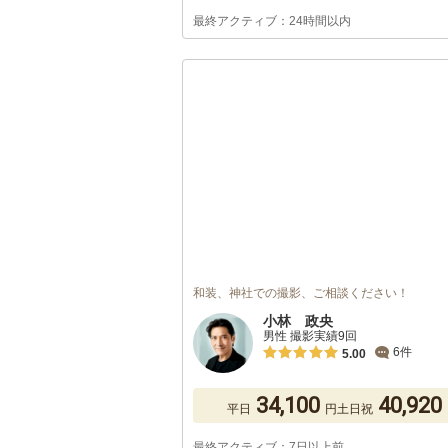
最終アクティブ：24時間以内
和装、神社での撮影、ご相談ください！
小林 政央
男性 撮影実績9回
6件
5.00
34,100
40,920
平日
円
土日祝
最終アクティブ：7日以上前