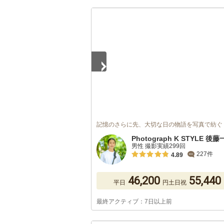
1
/
5
記憶のさらに先、大切な日の物語を写真で紡ぐ
Photograph K STYLE 後
男性 撮影実績299回
227件
4.89
46,200
55,440
平日
円
土日祝
最終アクティブ：7日以上前