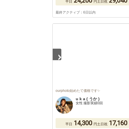
24,200
29,040
平日
円
土日祝
最終アクティブ：6日以内
1
/
5
ourphoto始めたて価格です✨
u k a ( うか )
女性 撮影実績0回
14,300
17,160
平日
円
土日祝