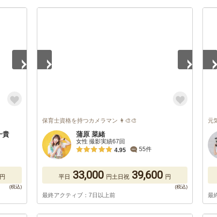
1
/
5
1
/
保育士資格を持つカメラマン 👩‍🎨🎨
元
藤一貴
蒲原 菜緒
女性 撮影実績67回
55件
4.95
33,000
39,600
円
平日
円
土日祝
円
最終アクティブ：7日以上前
最