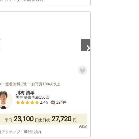
5
傘・産着無料貸出・お写真100枚以上
川梅 清孝
男性 撮影実績150回
124件
4.90
23,100
27,720
平日
円
土日祝
円
終アクティブ：6時間以内