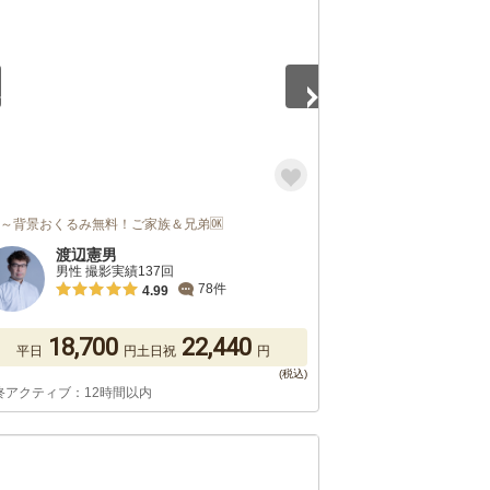
枠～背景おくるみ無料！ご家族＆兄弟🆗
渡辺憲男
男性 撮影実績137回
78件
4.99
18,700
22,440
平日
円
土日祝
円
終アクティブ：12時間以内
5