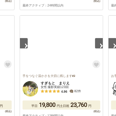
最終アクティブ：24時間以内
最
1
/
5
1
/
手をつなぐ温かさを大切に残します📸
お
すぎもと まりえ
女性 撮影実績123回
82件
4.96
19,800
23,760
円
平日
円
土日祝
円
最終アクティブ：12時間以内
最