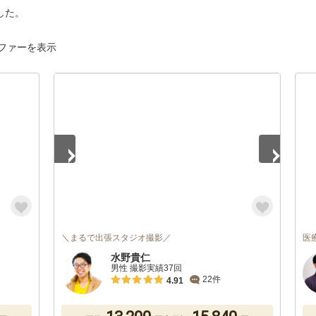
した。
ファーを表示
1
/
5
＼まるで出張スタジオ撮影／
医
水野貴仁
男性 撮影実績37回
22件
4.91