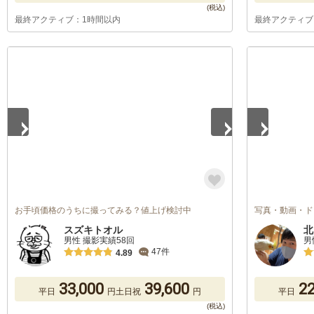
最終アクティブ：1時間以内
最終アクティブ
1
/
5
1
/
5
お手頃価格のうちに撮ってみる？値上げ検討中
写真・動画・ド
スズキトオル
北
男性 撮影実績58回
男
47件
4.89
33,000
39,600
22
平日
円
土日祝
円
平日