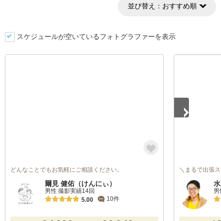
並び替え：
おすすめ順
スケジュールが空いているフォトグラファーを表示
1
/
5
どんなことでもお気軽にご相談ください。
＼まるで出張ス
爾見 健佑（けんにぃ）
水
男性 撮影実績14回
男
10件
5.00