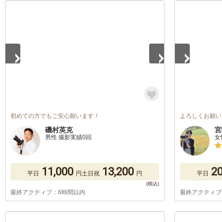
1
/
5
1
/
5
初めての方でもご安心願います！
よろしくお願い
磯村英克
宮
男性 撮影実績0回
女
11,000
13,200
20
平日
円
土日祝
円
平日
最終アクティブ：6時間以内
最終アクティブ