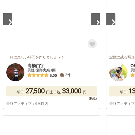
一緒に楽しい時間を作りましょう！
記憶に残る写真
高橋由宇
O
男性 撮影実績3回
男
2件
5.00
27,500
33,000
13
平日
円
土日祝
円
平日
最終アクティブ：6日以内
最終アクティブ
1
/
5
1
/
5