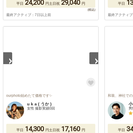
24,200
29,040
13
平日
円
土日祝
円
平日
最終アクティブ：7日以上前
最終アクティブ
1
/
5
ourphoto始めたて価格です✨
和装、神社での
u k a ( うか )
小
女性 撮影実績0回
男
14,300
17,160
34
平日
円
土日祝
円
平日