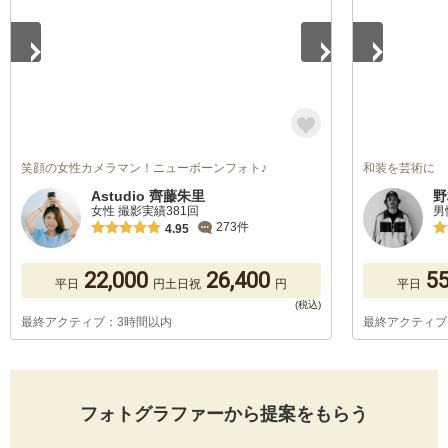
笑顔の女性カメラマン！ニューボーンフォト♪
和装を芸術に
Astudio 齊藤朱里
野
女性 撮影実績381回
男
273件
4.95
22,000
26,400
55
平日
円
土日祝
円
平日
最終アクティブ：3時間以内
最終アクティブ
フォトグラファーから提案をもらう