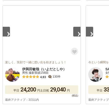
1
/
5
1
/
5
楽しく、笑顔で一緒に想い出を紡ぎましょう！
今という瞬間を
伊與田敏哉（いよだとしや）
S
男性 撮影実績158回
女
130件
4.93
24,200
29,040
33
平日
円
土日祝
円
平日
最終アクティブ：3日以内
最終アクティブ