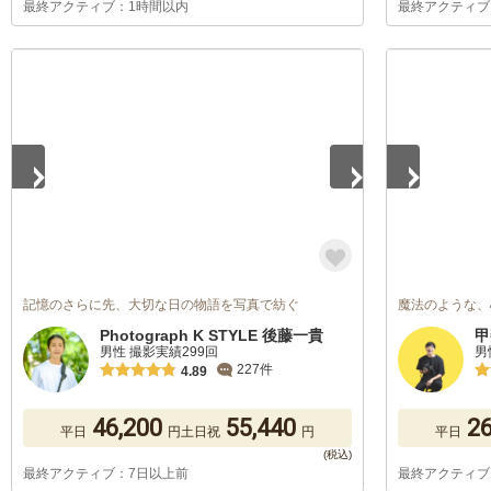
最終アクティブ：1時間以内
最終アクティブ
1
/
5
1
/
5
記憶のさらに先、大切な日の物語を写真で紡ぐ
魔法のような、
Photograph K STYLE 後藤一貴
甲
男性 撮影実績299回
男
227件
4.89
46,200
55,440
26
平日
円
土日祝
円
平日
最終アクティブ：7日以上前
最終アクティブ