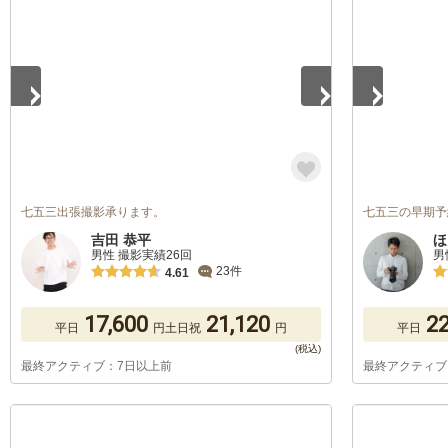
1
/
5
1
/
5
七五三出張撮影承ります。
七五三の早期予
吉田 恭平
ほ
男性 撮影実績26回
男
23件
4.61
17,600
21,120
22
平日
円
土日祝
円
平日
最終アクティブ：7日以上前
最終アクティブ
1
/
5
1
/
5