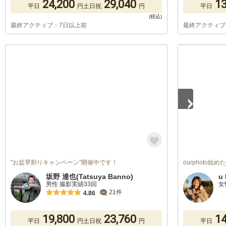
24,200
29,040
13
平日
円
土日祝
円
平日
最終アクティブ：7日以上前
最終アクティブ
1
/
5
"お盆早割りキャンペーン”開催中です！
ourphoto始
坂野 達也(Tatsuya Banno)
u 
男性 撮影実績33回
女
21件
4.86
19,800
23,760
14
平日
円
土日祝
円
平日