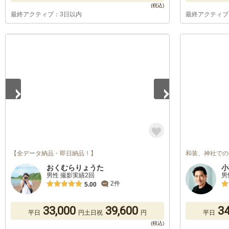
最終アクティブ：3日以内
最終アクティブ
1
/
5
【全データ納品・即日納品！】
和装、神社での
おくむらりょうた
小
男性 撮影実績2回
男
2件
5.00
33,000
39,600
34
平日
円
土日祝
円
平日