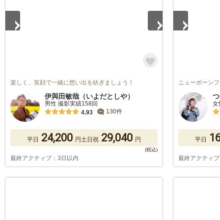
楽しく、笑顔で一緒に想い出を紡ぎましょう！
ニューボーンフ
伊與田敏哉（いよだとしや）
つ
男性 撮影実績158回
女
130件
4.93
24,200
29,040
16
平日
円
土日祝
円
平日
最終アクティブ：3日以内
最終アクティブ
1
/
5
1
/
5