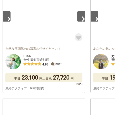
自然な雰囲気のお写真お任せください！
あなたの魅力を
Lisa
カ
女性 撮影実績71回
男
55件
4.93
23,100
27,720
19
平日
円
土日祝
円
平日
最終アクティブ：6時間以内
最終アクティブ
1
/
5
1
/
5