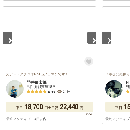
1
/
4
1
/
5
元フォトスタジオNo1カメラマンです！
『幸せ記録係り
門井瞭太郎
H
男性 撮影実績18回
男
14件
4.93
18,700
22,440
15
平日
円
土日祝
円
平日
最終アクティブ：3日以内
最終アクティブ