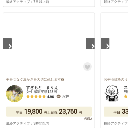
最終アクティブ：7日以上前
最終アクティブ
1
/
5
1
/
5
手をつなぐ温かさを大切に残します📸
お手頃価格のう
すぎもと まりえ
ス
女性 撮影実績123回
男
82件
4.96
19,800
23,760
33
平日
円
土日祝
円
平日
最終アクティブ：3時間以内
最終アクティブ