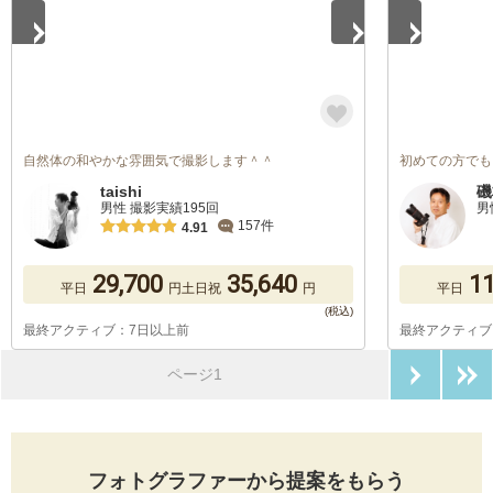
自然体の和やかな雰囲気で撮影します＾＾
初めての方でも
taishi
磯
男性 撮影実績195回
男
157件
4.91
29,700
35,640
11
平日
円
土日祝
円
平日
最終アクティブ：7日以上前
最終アクティブ
次のペ
ページ1
フォトグラファーから提案をもらう