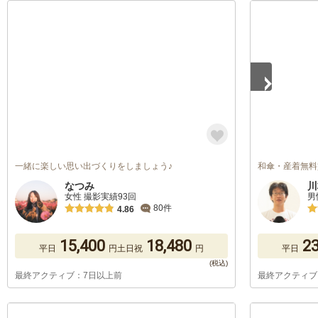
1
/
5
一緒に楽しい思い出づくりをしましょう♪
和傘・産着無料
なつみ
川
女性 撮影実績93回
男
80件
4.86
15,400
18,480
23
平日
円
土日祝
円
平日
最終アクティブ：7日以上前
最終アクティブ