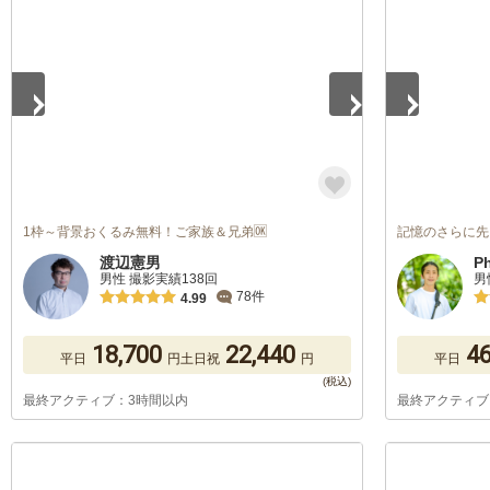
1
/
5
1
/
5
1枠～背景おくるみ無料！ご家族＆兄弟🆗
記憶のさらに先
渡辺憲男
P
男性 撮影実績138回
男
78件
4.99
18,700
22,440
46
平日
円
土日祝
円
平日
最終アクティブ：3時間以内
最終アクティブ
1
/
5
1
/
5