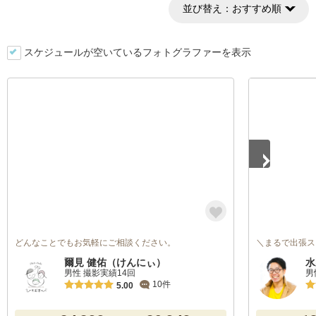
並び替え：
おすすめ順
スケジュールが空いているフォトグラファーを表示
1
/
5
どんなことでもお気軽にご相談ください。
＼まるで出張ス
爾見 健佑（けんにぃ）
水
男性 撮影実績14回
男
10件
5.00